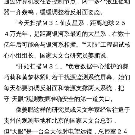
通过计算机发往各控制节点，两千多个液压促动
器一齐轰鸣，缓缓调整着反射面姿态。
“今天扫描Ｍ３１仙女星系，距离地球２５
４万光年，是距离银河系最近的大星系，在数十
亿年后可能会与银河系相撞。”“天眼”工程调试核
心小组组长、国家天文台研究员姜鹏说。
“开始扫描Ｍ３１。”负责数据中心维护的郝
巧莉和黄梦林紧盯着干扰源监测系统屏幕。她们
每天都要协调反射面和馈源支撑两大系统，把
守“天眼”观测数据准确安全的第一道关口。
像姜鹏这样的研究员或天文学家经常往返于
贵州的观测基地和北京的国家天文台总部，
但“天眼”是一台全天候射电望远镜，总控室２４