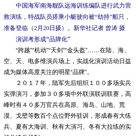
中国海军南海舰队远海训练编队进行武力营
救演练，特战队员搭乘小艇驶向被“劫持”船只，
准备登临（2月20日摄）。新华社记者 曾涛 摄
演训考形成“品牌化”
“跨越”“机动”“天剑”“金头盔”……在陆、海、
空、天、电多维演兵场上，实战化演训活动日益
成为媒体高度关注的明星“品牌”。
２０１７年，陆军先后组织１００多场实兵
实弹演习，参加３０多项中外联演联训联赛，高
峰时有４０多万官兵在高原、海岛、山地、荒
漠、戈壁等数百个点位野外驻训，形成春有大练
兵、夏有大海训、秋有大演习、冬有大拉练的实