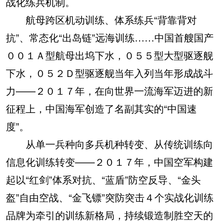
战化练兵机制。
航母跨区机动训练、体系练兵“背靠背对
抗”、常态化“出岛链”远海训练……中国首艘国产
００１Ａ型航母出坞下水，０５５型大型驱逐舰
下水，０５２Ｄ型驱逐舰当年入列当年形成战斗
力——２０１７年，在向世界一流海军迈进的新
征程上，中国海军创造了名副其实的“中国速
度”。
从单一兵种向多兵机种转变、从传统训练向
信息化训练转变——２０１７年，中国空军构建
起以“红剑”体系对抗、“蓝盾”防空反导、“金头
盔”自由空战、“金飞镖”突防突击４个实战化训练
品牌为牵引的训练新格局，持续锻造制胜空天的