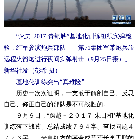
“火力-2017·青铜峡”基地化训练组织实弹检
验，红军参演炮兵部队——第71集团军某炮兵旅
远程火箭炮进行夜间实弹射击（9月25日摄）。
新华社发（彭希 摄）
基地化训练突出“真难险”
历史一次次证明，一支敢于解剖自己、反思
自己、修正自己的部队是不可战胜的。
９月９日，“跨越－２０１７·朱日和”基地化
训练落下战幕。总结成绩７６４字、查找问题４
７７３字——来自红方的某合成营营长李天鹏的