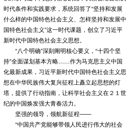
时代条件和实践要求，系统回答了“坚持和发展
什么样的中国特色社会主义、怎样坚持和发展中
国特色社会主义”这一时代课题，创立了习近平
新时代中国特色社会主义思想。
“八个明确”深刻阐明核心要义，“十四个坚
持”全面谋划基本方略……作为马克思主义中国
化最新成果，习近平新时代中国特色社会主义思
想在中华民族伟大复兴征程上矗立起思想的灯
塔，提供了行动指南，让科学社会主义在２１世
纪的中国焕发强大青春活力。
坚强的领导，领航新征程——
“中国共产党能够带领人民进行伟大的社会