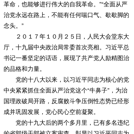
革命，也能够进行伟大的自我革命。”“全面从严
治党永远在路上，不能有任何喘口气、歇歇脚的
念头。”
２０１７年１０月２５日，人民大会堂东大
厅，十九届中央政治局常委首次亮相。习近平总
书记一番坚定的话语，展现了共产党人励精图治
的品格和力量。
党的十八大以来，以习近平同志为核心的党
中央紧紧抓住全面从严治党这个“牛鼻子”，为治
国理政破局开路，反腐败斗争压倒性态势已经形
成并巩固发展，党心民心空前凝聚。
党的十九大后的两个多月里，已有多名违纪
的省部级干部被立案审查，彰显以习近平同志为