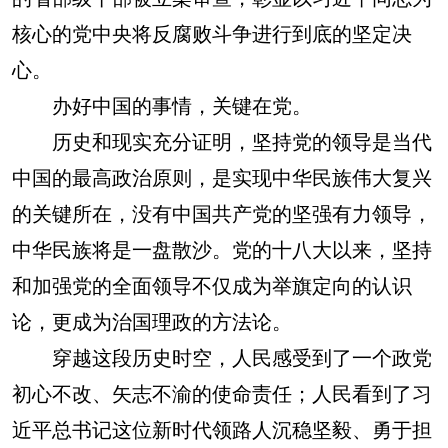
核心的党中央将反腐败斗争进行到底的坚定决
心。
办好中国的事情，关键在党。
历史和现实充分证明，坚持党的领导是当代
中国的最高政治原则，是实现中华民族伟大复兴
的关键所在，没有中国共产党的坚强有力领导，
中华民族将是一盘散沙。党的十八大以来，坚持
和加强党的全面领导不仅成为举旗定向的认识
论，更成为治国理政的方法论。
穿越这段历史时空，人民感受到了一个政党
初心不改、矢志不渝的使命责任；人民看到了习
近平总书记这位新时代领路人沉稳坚毅、勇于担