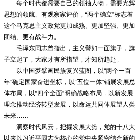
每个时代都需要自己的领袖人物，需要光辉
思想的领航。有观察家评价，“两个确立”标志着
这个马克思主义政党更加成熟、更加坚强、更加
团结、更有战斗力。
毛泽东同志曾指出，主义譬如一面旗子，旗
子立起了，大家才有所指望，才知所趋赴。
以中国梦擘画民族复兴蓝图，以“两个一百
年”确定国家奋进坐标，以“五位一体”铺展发展总
体布局，以“四个全面”明确战略布局，以新发展
理念推动经济转型发展，以命运共同体展望人类
未来……
洞察时代风云，把握发展大势，党的十八大
以来以习近平同志为核心的党中央紧密结合新的