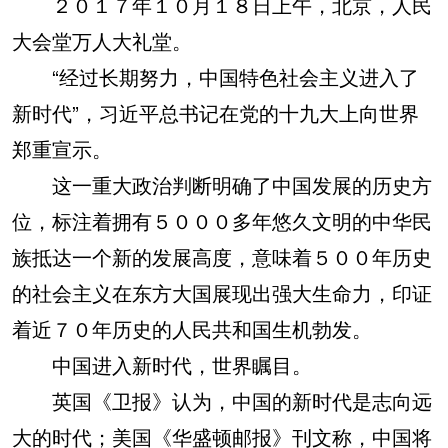
２０１７年１０月１８日上午，北京，人民
大会堂万人大礼堂。
“经过长期努力，中国特色社会主义进入了
新时代”，习近平总书记在党的十九大上向世界
郑重宣示。
这一重大政治判断明确了中国发展的历史方
位，标注着拥有５０００多年悠久文明的中华民
族抵达一个新的发展高度，意味着５００年历史
的社会主义在东方大国展现出强大生命力，印证
着近７０年历史的人民共和国生机勃发。
中国进入新时代，世界瞩目。
英国《卫报》认为，中国的新时代是志向远
大的时代；美国《华盛顿邮报》刊文称，中国将