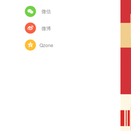
微信
微博
Qzone