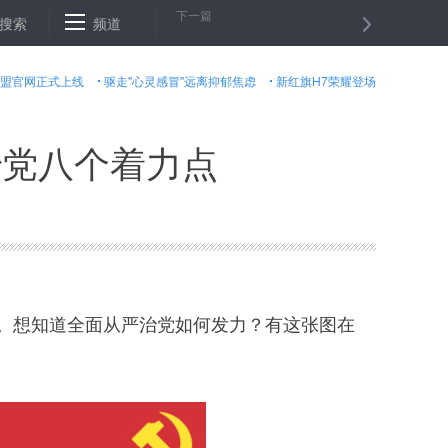
下一篇
 夺取全面从严治党更大胜利——与会代表谈落实习近平总书记重要讲话
搜索
频道
盟官网正式上线
驱走"心灵感冒"远离抑郁焦虑
新红旗H7荣耀登场
治党八个着力点
炉。想知道全面从严治党如何发力？有这张图在