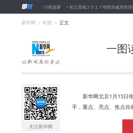
互认 大学生可跨校选课
长江流域２０１７年防洪减灾经济效益２７
新华网
>
时政
>
正文
一图
图集
新华网北京1月13日电
手，重点、亮点、焦点你都
关注新华网