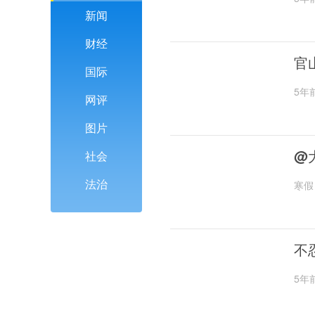
新闻
财经
官
国际
5年
网评
图片
@
社会
法治
寒假
不
5年