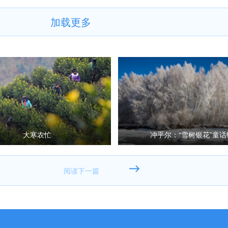
加载更多
大寒农忙
冲乎尔：“雪树银花”童话