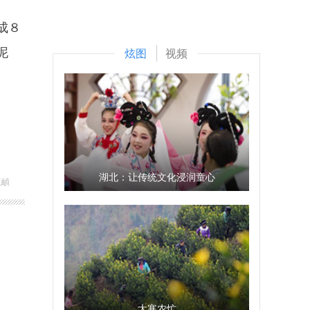
成８
泥
炫图
视频
湖北：让传统文化浸润童心
王頔
大寒农忙