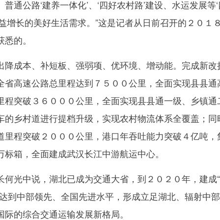
普通公路‘建养一体化’、‘四好农村路’建设、水运发展等‘
日益增长的美好生活需求。”这是记者从日前召开的２０１
获悉的。
降成本、补短板、强弱项、优环境、增动能。完成新改
全省高速公路总里程达到７５００公里，全面实现县县通
里程突破３６０００公里，全面实现县县通一级、乡镇通
车的乡村道进行提档升级，实现农村物流体系全覆盖；同
道里程突破２０００公里，港口年吞吐能力突破４亿吨，
万标箱，全面建成武汉长江中游航运中心。
光中说，湖北已成为交通大省，到２０２０年，建成“
上达到中部领先、全国先进水平，形成立足湖北、辐射中
国际的综合交通运输发展新格局。