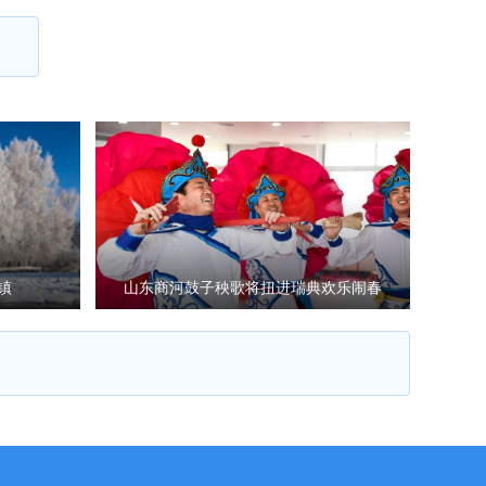
镇
山东商河鼓子秧歌将扭进瑞典欢乐闹春
节