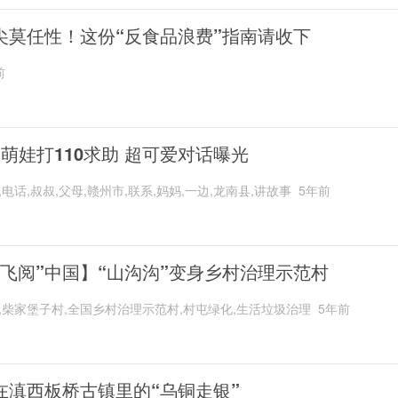
尖莫任性！这份“反食品浪费”指南请收下
前
岁萌娃打110求助 超可爱对话曝光
,电话,叔叔,父母,赣州市,联系,妈妈,一边,龙南县,讲故事
5年前
“飞阅”中国】“山沟沟”变身乡村治理示范村
,柴家堡子村,全国乡村治理示范村,村屯绿化,生活垃圾治理
5年前
在滇西板桥古镇里的“乌铜走银”