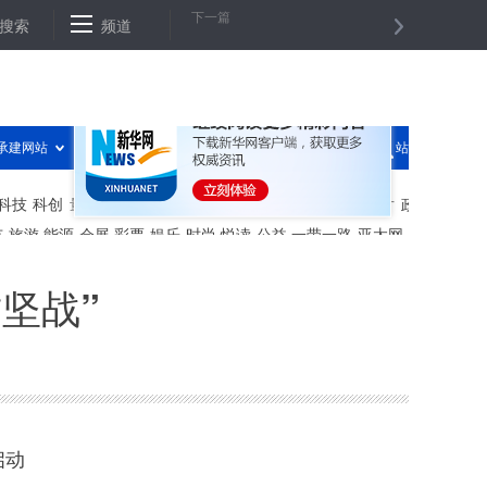
下一篇
果旧手机反应变慢 换电池重装系统解决不了问题
搜索
频道
“云监控”能否解决
坚战”
启动