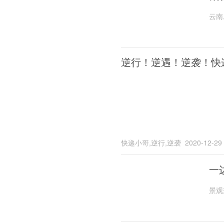
云南
逆行！逆遇！逆袭！快
快递小哥,逆行,逆袭
2020-12-29
一
景观