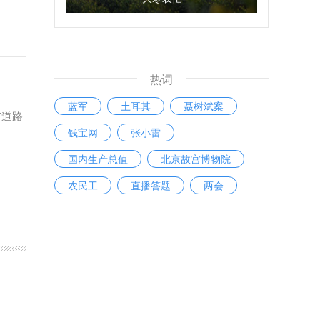
热词
蓝军
土耳其
聂树斌案
市道路
钱宝网
张小雷
国内生产总值
北京故宫博物院
农民工
直播答题
两会