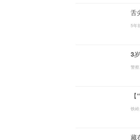
舌
5年
3
警察
【
铁岭
藏