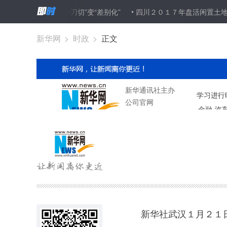
限购政策从“一刀切”变“差别化”
四川２０１７年盘活闲置土地６０４公
新华网
>
时政
>
正文
新华社武汉１月２１日电