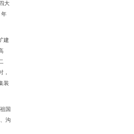
四大
８年
扩建
高
二
时，
集装
祖国
部、沟