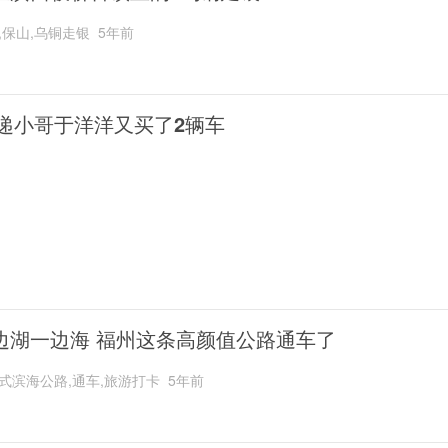
,保山,乌铜走银
5年前
递小哥于洋洋又买了2辆车
边湖一边海 福州这条高颜值公路通车了
式滨海公路,通车,旅游打卡
5年前