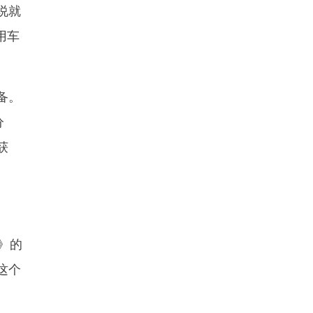
说就
用车
备。
分
获
》的
这个