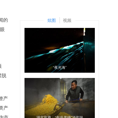
闻的
炫图
视频
耀眼
领
“夜光海”
摆脱
整产
类产
国内市
湖北宣恩：“包谷老烧”溢年味