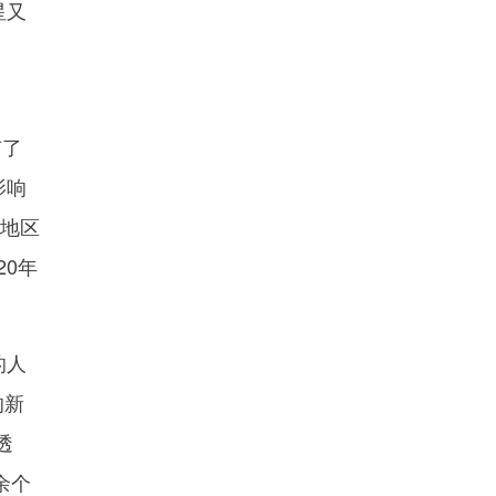
星又
有了
影响
太地区
20年
的人
的新
透
余个