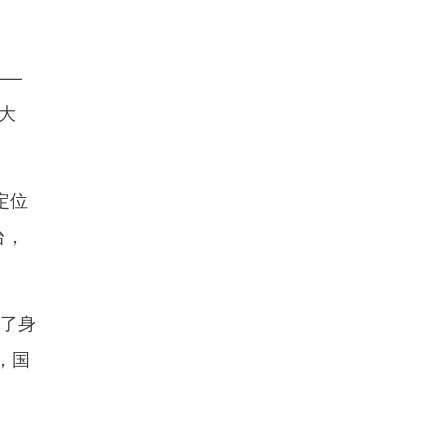
——
高大
定位
台，
了身
，国