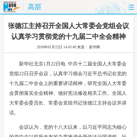
高层
首页
时政
国际
财经
张德江主持召开全国人大常委会党组会议
认真学习贯彻党的十九届二中全会精神
娱乐
体育
人事
教育
2018年01月22日 14:43:49
来源： 新华网
时尚
思客
地方
法治
 新华社北京1月22日电 中共十二届全国人大常委会
港澳
台湾
华人
汽车
党组22日召开会议，认真学习领会习近平总书记在党的
十九届二中全会上的重要讲话精神，研究全国人大常委
科技
能源
房产
公司
会贯彻落实全会精神、做好宪法修改相关工作。全国人
图片
视频
彩票
食品
大常委会委员长、常委会党组书记张德江主持会议并讲
话。
旅游
健康
信息化
数据
 会议认为，党的十八大以来，以习近平同志为核心
金融
公益
军事
无人机
的党中央以前所未有的力度推进全面依法治国进程，社