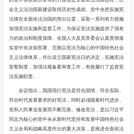
会主义法治国家建设取得历史性成就。党中央把实施宪
富媒体
摄影
新华广播
法摆在全面依法治国的突出位置，采取一系列有力措施
新华电视中文
新华电视英文
返回PC
加强宪法实施和监督工作，为保证宪法实施提供了强有
力的政治和制度保障。全国人大及其常委会认真贯彻落
实党中央决策部署、完善以宪法为核心的中国特色社会
主义法律体系，作出设立国家宪法日的决定，实施宪法
宣誓制度，加强法规备案审查工作，有效履行了监督宪
法实施职责。
 会议指出，我国现行宪法是符合国情、符合实际、
符合时代发展要求的好宪法，同时必须随着时代进步、
党和人民事业发展而不断完善。修改宪法，是以习近平
同志为核心的党中央从新时代坚持和发展中国特色社会
主义全局和战略高度作出的重大决策，是推进全面依法