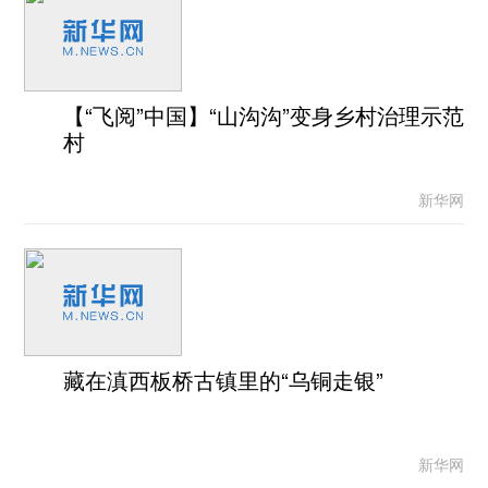
【“飞阅”中国】“山沟沟”变身乡村治理示范
村
新华网
藏在滇西板桥古镇里的“乌铜走银”
新华网