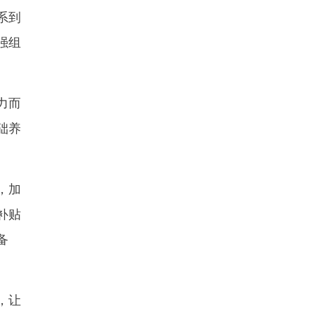
系到
强组
力而
础养
，加
补贴
备
，让