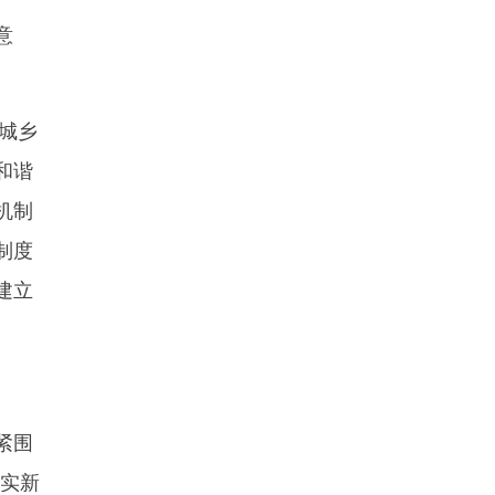
意
城乡
和谐
机制
制度
建立
紧围
落实新