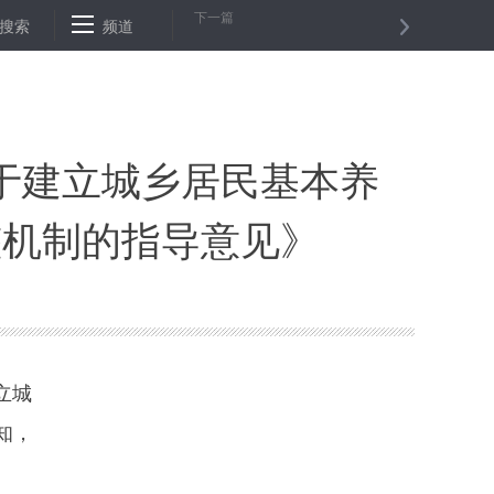
下一篇
校
搜索
“脱贫必须靠辛勤劳动”——吉林双辽“精神扶贫”助力打赢脱贫攻坚
频道
于建立城乡居民基本养
整机制的指导意见》
立城
知，