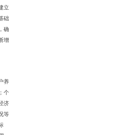
建立
基础
，确
断增
户养
；个
经济
况等
标