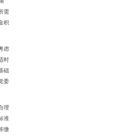
限
所需
金积
考虑
适时
基础
党委
合理
标准
等缴