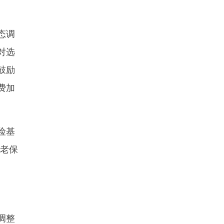
态调
对选
鼓励
费加
险基
养老保
调整