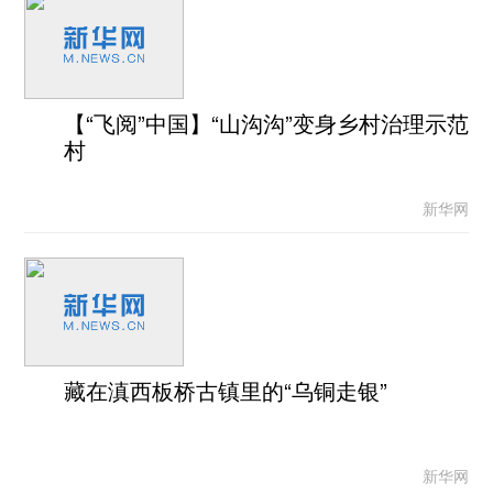
【“飞阅”中国】“山沟沟”变身乡村治理示范
村
新华网
藏在滇西板桥古镇里的“乌铜走银”
新华网