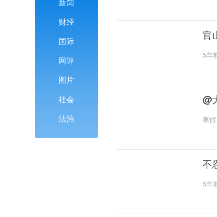
新闻
财经
官
国际
5年
网评
图片
@
社会
法治
寒假
不
5年