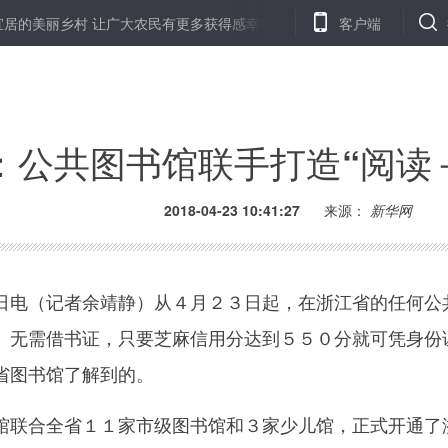
丽乡村 让广大农民有更多获得感幸福感
湖南常德出土“精品”西汉昭明
客户端
：公共图书馆联手打造“阅读
2018-04-23 10:41:27
来源：
新华网
电（记者余靖静）从４月２３日起，在浙江省的任何公
、无需借书证，只要芝麻信用分达到５５０分就可凭身份
省图书馆了解到的。
联合全省１１家市级图书馆和３家少儿馆，正式开通了