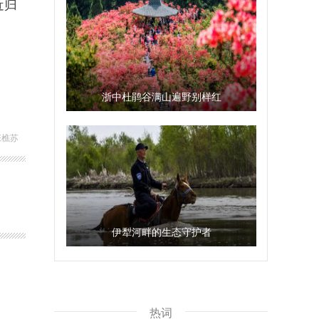
近归
浙中杜鹃谷满山遍野别样红
张樵苏
伊犁河畔的生态守护者
热词