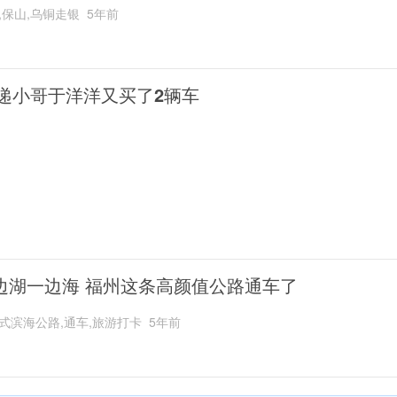
,保山,乌铜走银
5年前
递小哥于洋洋又买了2辆车
边湖一边海 福州这条高颜值公路通车了
式滨海公路,通车,旅游打卡
5年前