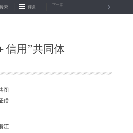
下一篇
铜镜
搜索
苏丹一季度黄金产量超过３６吨
频道
“伪智造”何来“真智能”
＋信用”共同体
共图
证借
浙江