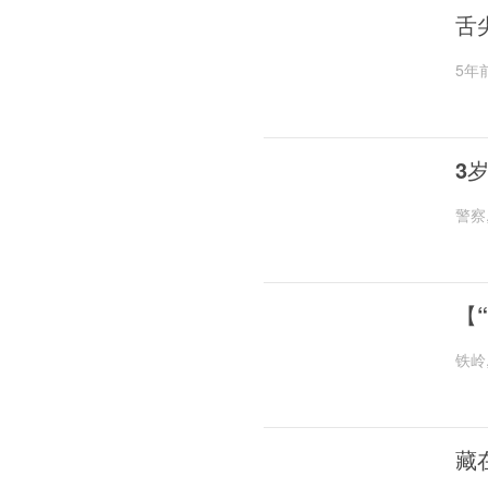
舌
5年
3
警察
【
铁岭
藏