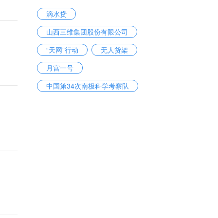
滴水贷
山西三维集团股份有限公司
“天网”行动
无人货架
月宫一号
中国第34次南极科学考察队
网络强国
河北雄安新区规划纲要
刘忠林
雄安新区规划纲要