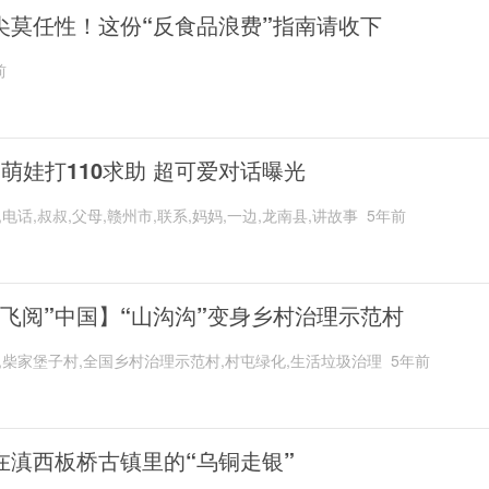
尖莫任性！这份“反食品浪费”指南请收下
前
岁萌娃打110求助 超可爱对话曝光
,电话,叔叔,父母,赣州市,联系,妈妈,一边,龙南县,讲故事
5年前
“飞阅”中国】“山沟沟”变身乡村治理示范村
,柴家堡子村,全国乡村治理示范村,村屯绿化,生活垃圾治理
5年前
在滇西板桥古镇里的“乌铜走银”