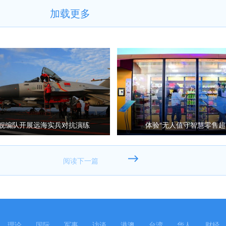
加载更多
舰编队开展远海实兵对抗演练
体验“无人值守智慧零售超
理论
国际
军事
访谈
港澳
台湾
华人
财经