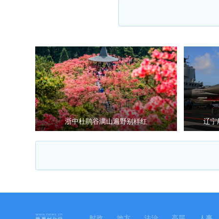
浙中杜鹃谷满山遍野别样红
辽宁
时政
地方
法治
高层
人事