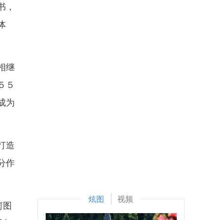
书，
体
相继
５５
成为
打造
分作
炫图
视频
何图