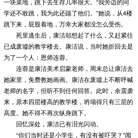
一块菜地，跳下去生存几率很大。“我旁边的同
学还不敢跳，我为此还踹了他们。”她说，从4楼
跳下来，屁股着地，万幸大家都没怎么受伤。
死里逃生后，康洁却想起了什么，又赶紧往
已成废墟的教学楼去。康洁说，当时她折回去是
为了一个人：恩师连蓉。
连蓉是康洁美术启蒙老师，周末总让康洁去
她家里，免费教她画画。康洁在废墟上不断呼喊
老师的名字，但听不到任何回答。此时，余震袭
来，原本四层楼高的教学楼，坍塌得只有三层的
高度。她不得不再次纵身跳下。
回忆深处，康洁已有泪光闪动。
“你们当时还是小学生，有没有被吓哭？”闻