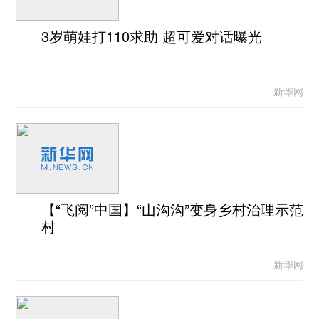
3岁萌娃打110求助 超可爱对话曝光
新华网
【“飞阅”中国】“山沟沟”变身乡村治理示范
村
新华网