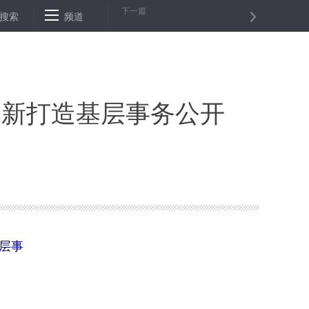
下一篇
电影市场 中国电影人积极探索海外市场
搜索
频道
杭州艮山运河公园命案告破 
创新打造基层事务公开
层事