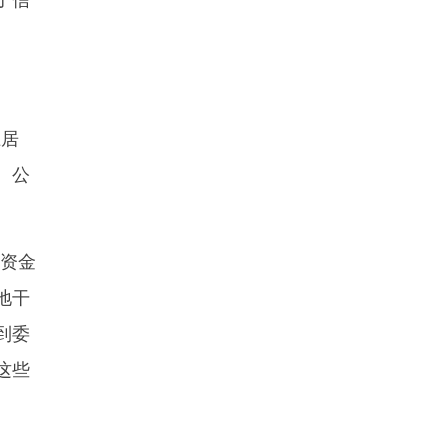
上居
、公
元资金
地干
到委
这些