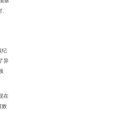
项基
对、
镇纪
了异
预
现在
腐败