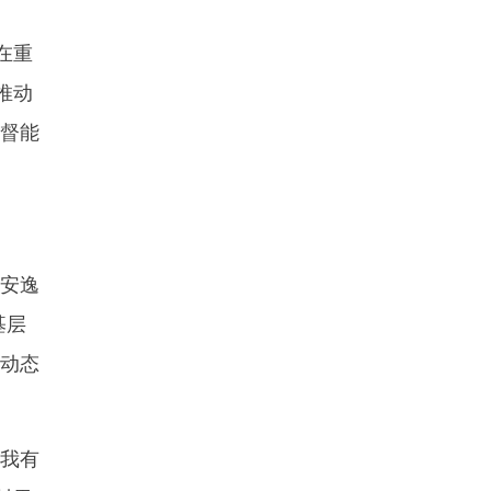
在重
推动
监督能
安逸
基层
村动态
我有