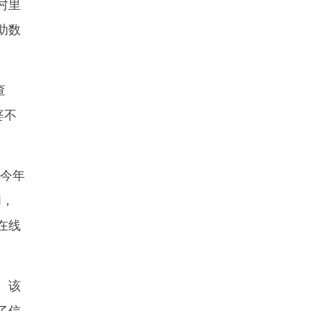
村里
助数
查
婆不
今年
周，
在线
。该
了信