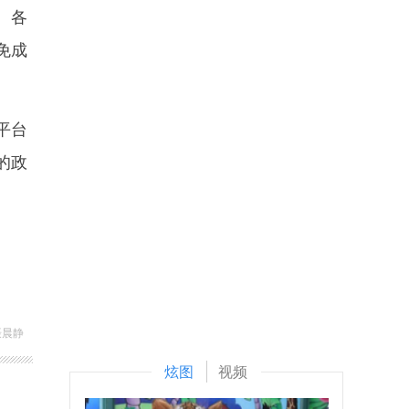
、各
免成
平台
的政
聂晨静
炫图
视频