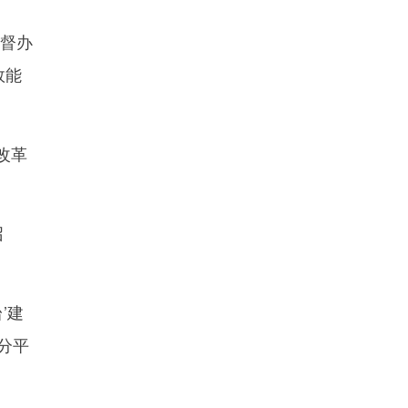
时督办
效能
改革
召
’建
分平