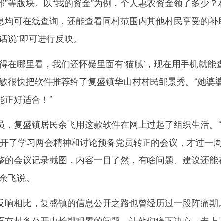
”等版块。以“我的资金”为例，个人惠农资金领了多少？
息均可在线查询，还能查看同村范围内其他村民享受的补
话说”即可进行反映。
在哪里看，我们还怀疑里面有‘猫腻’，现在用手机就能
国敏很快把软件推荐给了复盛镇华山村村民邹景秀。“她婆
能正好适合！”
复盛镇居民余飞用这款软件在网上过起了组织生活。“
村召开了学习两会精神和讨论预备党员转正的会议，才过一
整的会议记录截图，内容一目了然，有啥问题、建议还能
”余飞说。
响相比，复盛镇的信息公开之路也曾经历过一段阵痛期
原有村务公开中长期积累的问题，让他们痛下决心，走上