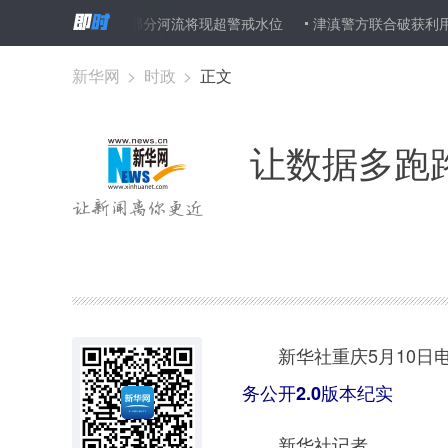
水蓝色预警 部分河流将现超警戒水位
津滇警方联合破获利用手机“靓
新华网
>
时政
>
正文
让数据多跑
新华社重庆5月10日
务公开2.0版本纪实
新华社记者