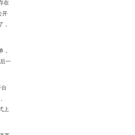
存在
公开
了，
单，
最后一
平台
P、
式上