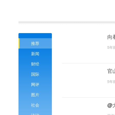
向
推荐
5年
新闻
财经
官
国际
5年
网评
图片
@
社会