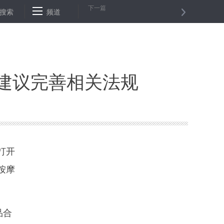
下一篇
将向外籍投资人和专业人才发放10年长居签证
搜索
频道
国际观察：美欧分裂加
建议完善相关法规
打开
按摩
品合