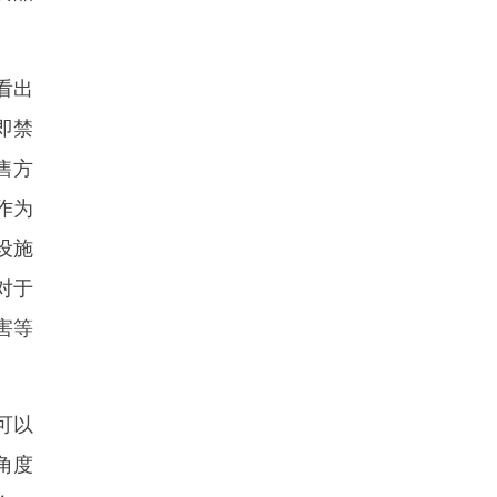
看出
即禁
售方
作为
设施
对于
害等
可以
角度