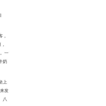
扫
客，
月，
奶。一
牛奶
坐上
过来发
、八