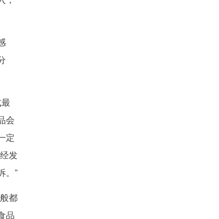
感
分
式最
品会
一定
已经发
诉。”
般都
食品