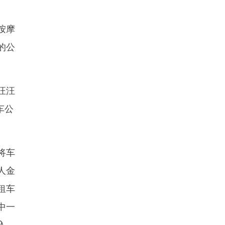
按摩
的公
汪汪
车公
将车
人金
租车
中一
入，