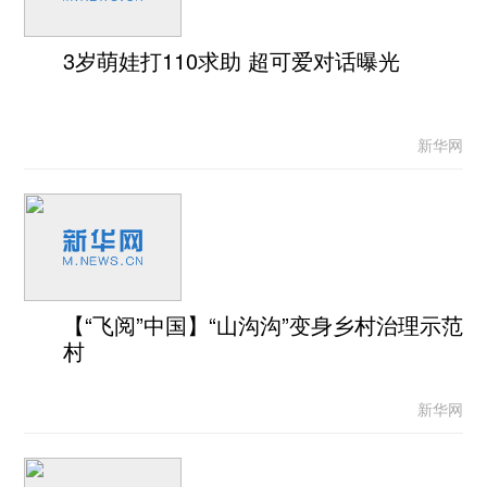
3岁萌娃打110求助 超可爱对话曝光
新华网
【“飞阅”中国】“山沟沟”变身乡村治理示范
村
新华网