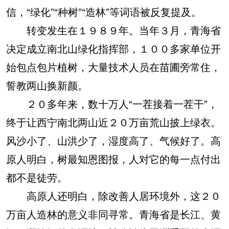
信，“绿化”“种树”“造林”等词语被反复提及。
转变发生在１９８９年。当年３月，青海省
决定成立南北山绿化指挥部，１００多家单位开
始包点包片植树，大量技术人员在苗圃旁常住，
誓教两山换新颜。
２０多年来，数十万人“一茬接着一茬干”，
终于让西宁南北两山近２０万亩荒山披上绿衣。
风沙小了、山洪少了，湿度高了、气候好了。高
原人明白，树最知恩图报，人对它的每一点付出
都不是徒劳。
高原人还明白，除改善人居环境外，这２０
万亩人造林的意义非同寻常。青海省是长江、黄