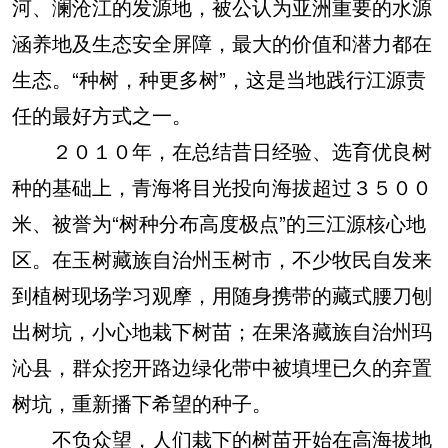
河、澜沧江的发源地，被公认为亚洲重要的水源
涵养地及生态安全屏障，最大的价值和潜力都在
生态。“种树，种更多树”，这是当地践行江源责
任的最好方式之一。
２０１０年，在总结昔日经验、选育优良树
种的基础上，青海将目光投向海拔超过３５００
米、被誉为“树种分布高度极点”的三江源核心地
区。在玉树藏族自治州玉树市，不少牧民自发来
到植树现场学习观摩，用随身携带的藏式腰刀刨
出树坑，小心地栽下树苗；在果洛藏族自治州玛
沁县，群众挖开路边绿化带中被填埋已久的弃置
树坑，重新播下希望的种子。
不负众望，人们栽下的树苗开始在高海拔地