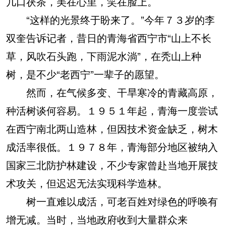
几口茯茶，美在心里，笑在脸上。
“这样的光景终于盼来了。”今年７３岁的李
双奎告诉记者，昔日的青海省西宁市“山上不长
草，风吹石头跑，下雨泥水淌”，在秃山上种
树，是不少“老西宁”一辈子的愿望。
然而，在气候多变、干旱寒冷的青藏高原，
种活树谈何容易。１９５１年起，青海一度尝试
在西宁南北两山造林，但因技术资金缺乏，树木
成活率很低。１９７８年，青海部分地区被纳入
国家三北防护林建设，不少专家曾赴当地开展技
术攻关，但迟迟无法实现科学造林。
树一直难以成活，可老百姓对绿色的呼唤有
增无减。当时，当地政府收到大量群众来