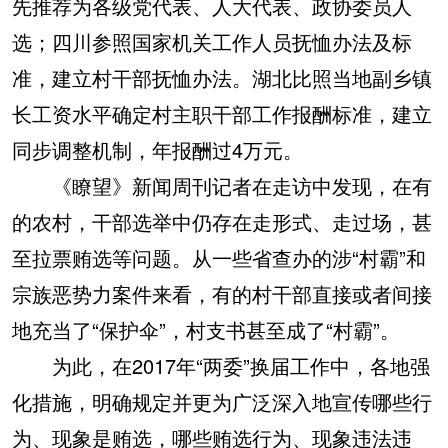
先推荐为各级党代表、人大代表、政协委员人
选；四川参照国家机关工作人员抚恤办法及标
准，建立村干部抚恤办法。湖北比照当地副乡镇
长工资水平确定村主职干部工作报酬标准，建立
同步调整机制，年报酬过4万元。
《瞭望》新闻周刊记者在走访中发现，在有
的农村，干部选举中仍存在走形式、走过场，甚
至拉票贿选等问题。从一些省查办的涉“村霸”和
宗族恶势力案件来看，有的村干部直接或者间接
地充当了“保护伞”，村支书甚至成了“村霸”。
为此，在2017年“两委”换届工作中，各地强
化措施，明确规定并更为广泛深入地宣传哪些行
为、现象是贿选，哪些贿选行为、现象违法违