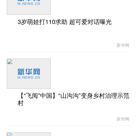
3岁萌娃打110求助 超可爱对话曝光
新华网
【“飞阅”中国】“山沟沟”变身乡村治理示范
村
新华网