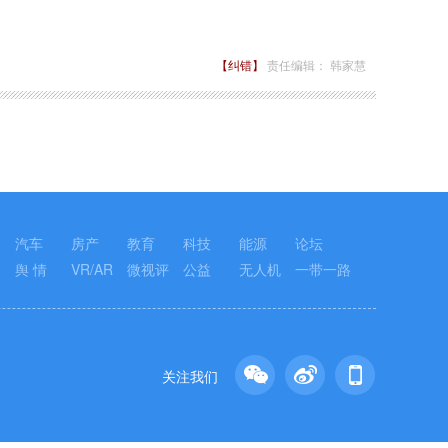
【纠错】
责任编辑： 韩家慧
汽车
房产
教育
科技
能源
论坛
舆 情
VR/AR
微视评
公益
无人机
一带一路
关注我们