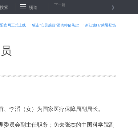
下一篇
搜索
日本研究人员发明“生物合成机器人”
频道
6月首个交易日：A股重回调整
盟官网正式上线
驱走"心灵感冒"远离抑郁焦虑
新红旗H7荣耀登场
人员
、李滔（女）为国家医疗保障局副局长。
委员会副主任职务；免去张杰的中国科学院副