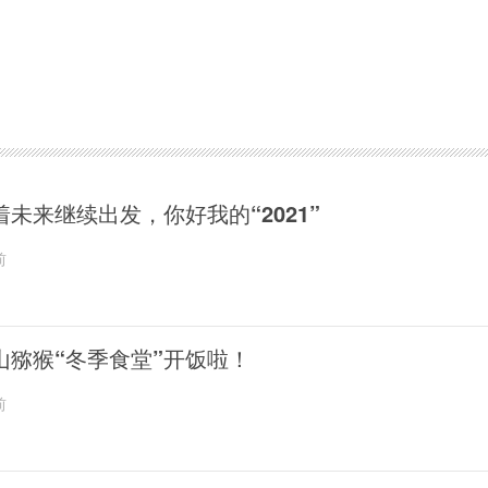
着未来继续出发，你好我的“2021”
前
山猕猴“冬季食堂”开饭啦！
前