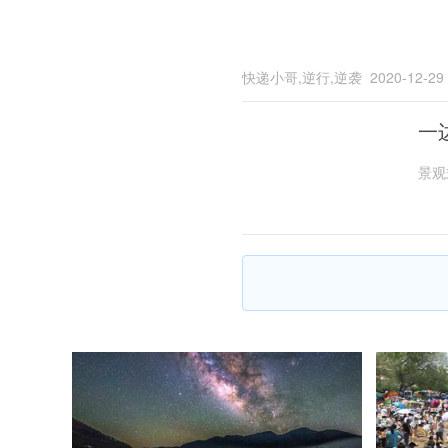
快递小哥,逆行,逆袭
2020-12-29
一
景观