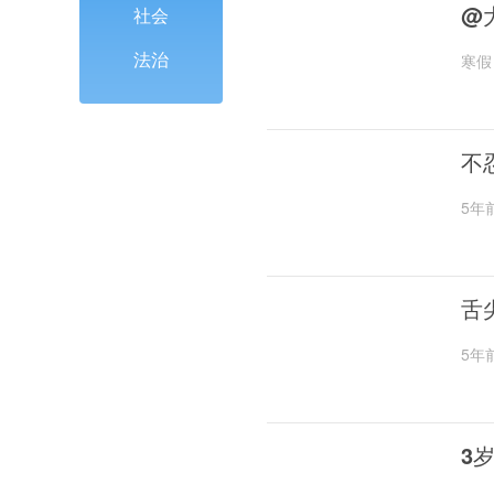
@
社会
法治
寒假
不
5年
舌
5年
3