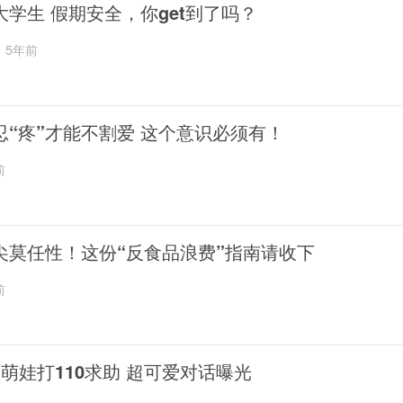
大学生 假期安全，你get到了吗？
5年前
忍“疼”才能不割爱 这个意识必须有！
前
尖莫任性！这份“反食品浪费”指南请收下
前
岁萌娃打110求助 超可爱对话曝光