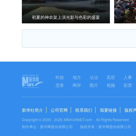
初夏的神农架上演光影与色彩的盛宴
时政
地方
法治
高层
人事
思客
网评
图片
视频
彩票
新华社简介
公司官网
联系我们
我要链接
版权
Copyright © 2000 -
2026 XINHUANET.com All Rights Reserved.
制作单位：新华网股份有限公司 版权所有：新华网股份有限公司