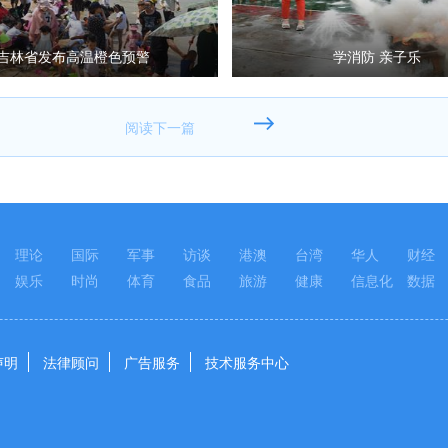
吉林省发布高温橙色预警
学消防 亲子乐
理论
国际
军事
访谈
港澳
台湾
华人
财经
娱乐
时尚
体育
食品
旅游
健康
信息化
数据
声明
法律顾问
广告服务
技术服务中心