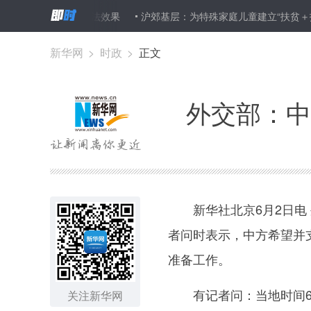
式改善基因疗法效果
沪郊基层：为特殊家庭儿童建立“扶贫＋扶心＋扶
新华网
>
时政
>
正文
外交部：中
新华社北京6月2日电 
者问时表示，中方希望并
准备工作。
有记者问：当地时间6月
关注新华网