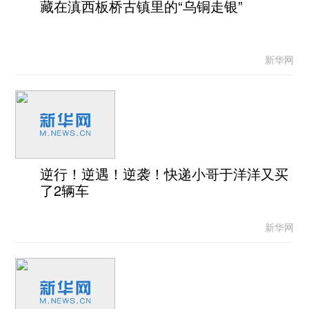
藏在滇西板桥古镇里的“乌铜走银”
新华网
逆行！逆遇！逆袭！快递小哥于洋洋又买
了2辆车
新华网