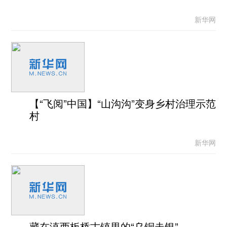
新华网
【“飞阅”中国】“山沟沟”变身乡村治理示范
村
新华网
藏在滇西板桥古镇里的“乌铜走银”