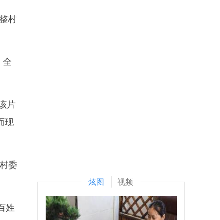
整村
，全
该片
而现
村委
炫图
视频
百姓