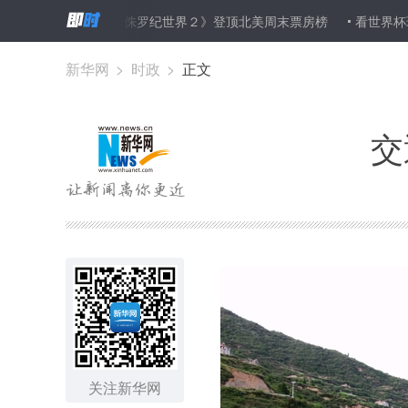
移民
《侏罗纪世界２》登顶北美周末票房榜
看世界杯玩赌球 2
新华网
>
时政
>
正文
交
关注新华网