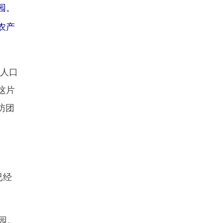
园。
农产
炙人口
这片
访团
。
已经
园。