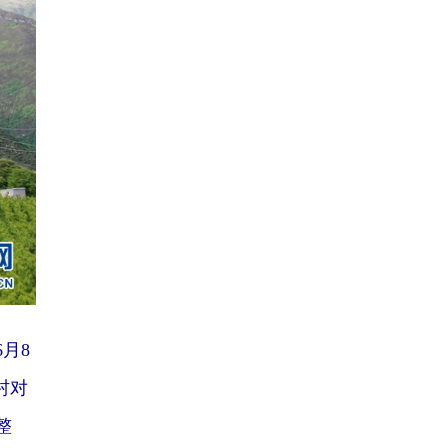
月8
村对
整