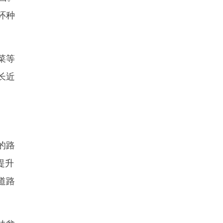
环种
菜等
长近
的路
提升
道路