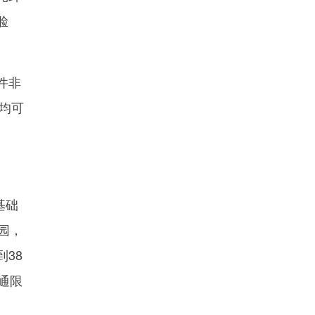
脸
件非
均可
基础
园，
38
通限