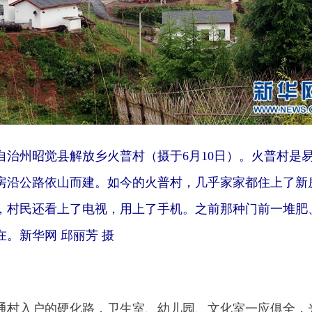
州昭觉县解放乡火普村（摄于6月10日）。火普村是
房沿公路依山而建。如今的火普村，几乎家家都住上了新
，村民还看上了电视，用上了手机。之前那种门前一堆肥
。新华网 邱丽芳 摄
村入户的硬化路，卫生室、幼儿园、文化室一应俱全，