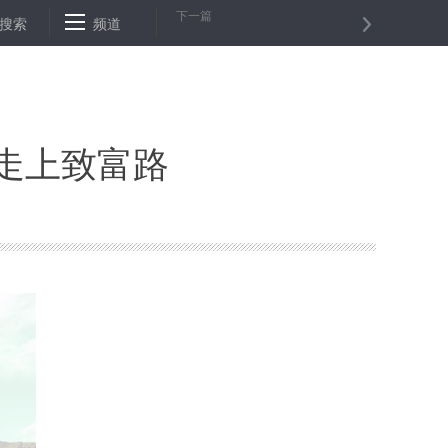
下一篇
园安全隐患 学生资管中心发预警
搜索
频道
昆明警方捣毁境外电信诈骗窝点 抓获1
走上致富路