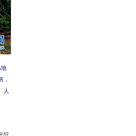
易地
房，
、人
光纤