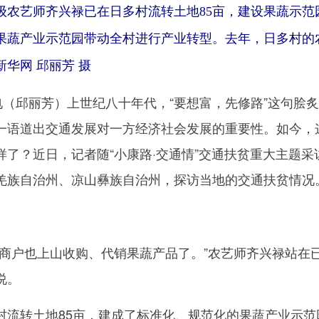
级农艺师齐兴禄已在日多村流转土地85亩，建设果蔬示范
果蔬产业示范园带动全村进行产业转型。去年，日多村的
华网 邱丽芳 摄
（邱丽芳）上世纪八十年代，“要想富，先修路”这句脍
一语道出交通发展对一方经济社会发展的重要性。如今，
了？近日，记者随“小康路·交通情”交通扶贫重大主题采
羌族自治州、凉山彝族自治州，探访当地的交通扶贫情况
户也上山收购、代销果蔬产品了。”农艺师齐兴禄站在
说。
转土地85亩，建成了标准化、规范化的果蔬产业示范