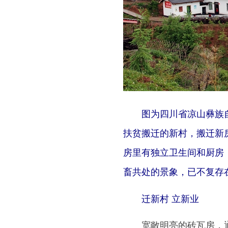
图为四川省凉山彝族自治
扶贫搬迁的新村，搬迁新
房里有独立卫生间和厨房
畜共处的景象，已不复存在
迁新村 立新业
宽敞明亮的砖瓦房，通