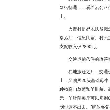
网络畅通……看着沿公路
上。
火普村是易地扶贫搬迁
常落后，信息闭塞。村民
支配收入仅2800元。
交通运输条件的改善实
易地搬迁之后，交通便利
上，又购买20头基础母
种植高山草莓和羊肚菌。
元，羊肚菌每斤可以卖到8
制也运不出去。”解放乡