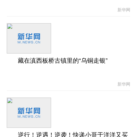
新华网
藏在滇西板桥古镇里的“乌铜走银”
新华网
逆行！逆遇！逆袭！快递小哥于洋洋又买