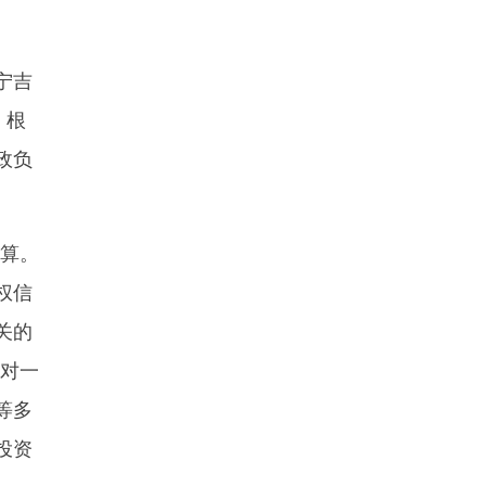
宁吉
，根
政负
算。
权信
关的
，对一
等多
投资