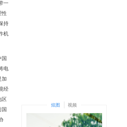
带一
理性
保持
作机
中国
将电
是加
境经
地区
炫图
视频
前国
协