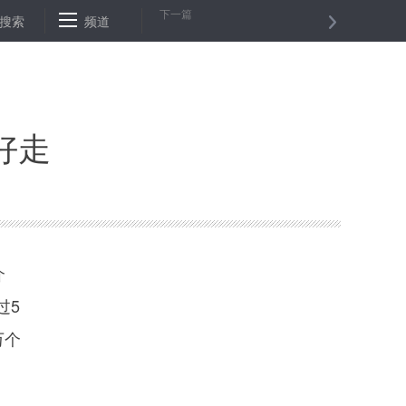
下一篇
品零售总额增速放缓不等于“消费降级”
搜索
频道
经济形势年中看：外贸结构优
好走
介
过5
万个