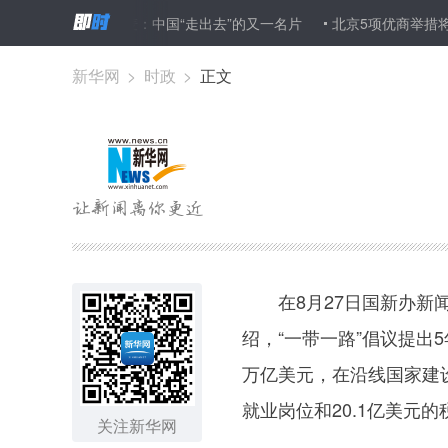
杂交小麦：中国“走出去”的又一名片
北京5项优商举措将向全国
新华网
>
时政
>
正文
在8月27日国新办新闻
绍，“一带一路”倡议提出
万亿美元，在沿线国家建设
就业岗位和20.1亿美元的
关注新华网