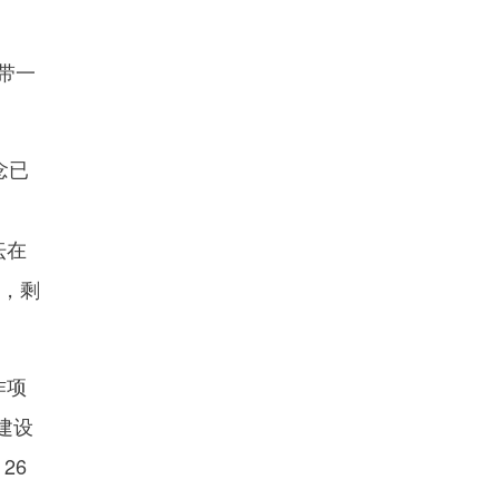
带一
念已
坛在
作，剩
作项
建设
26