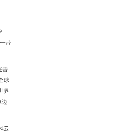
增
“一带
完善
全球
世界
单边
风云