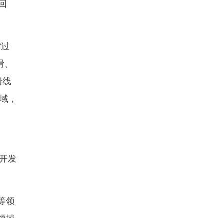
回
“过
滑、
沿线
领域，
开发
等领
领域