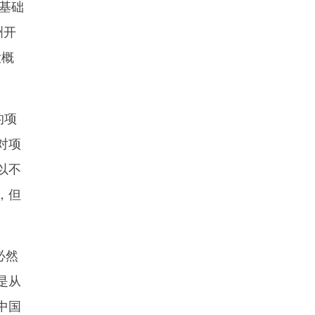
基础
洲开
大概
的项
对项
以不
，但
必然
是从
中国