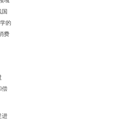
线国
留学的
消费
过
和偿
促进