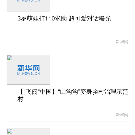
3岁萌娃打110求助 超可爱对话曝光
新华网
【“飞阅”中国】“山沟沟”变身乡村治理示范
村
新华网