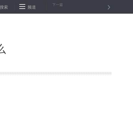
下一篇
！
搜索
境外机构监督"鞭长莫及"？ 开展专项巡视和检查！
频道
2018亚
么