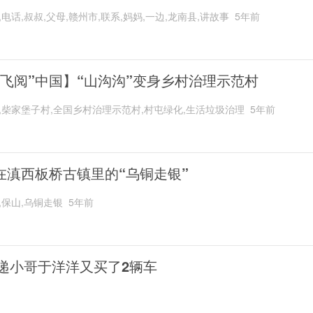
,电话,叔叔,父母,赣州市,联系,妈妈,一边,龙南县,讲故事
5年前
“飞阅”中国】“山沟沟”变身乡村治理示范村
,柴家堡子村,全国乡村治理示范村,村屯绿化,生活垃圾治理
5年前
在滇西板桥古镇里的“乌铜走银”
,保山,乌铜走银
5年前
递小哥于洋洋又买了2辆车