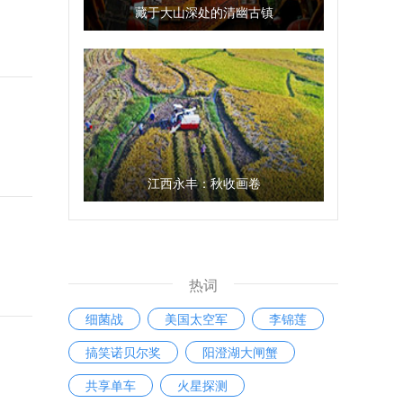
藏于大山深处的清幽古镇
江西永丰：秋收画卷
热词
细菌战
美国太空军
李锦莲
搞笑诺贝尔奖
阳澄湖大闸蟹
共享单车
火星探测