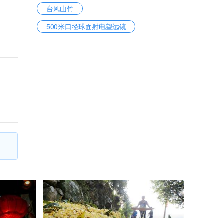
台风山竹
500米口径球面射电望远镜
高铁盒饭