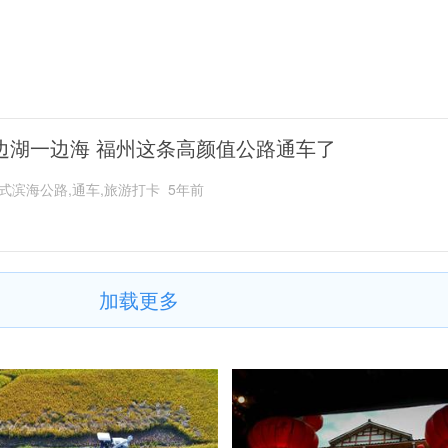
边湖一边海 福州这条高颜值公路通车了
式滨海公路,通车,旅游打卡
5年前
加载更多