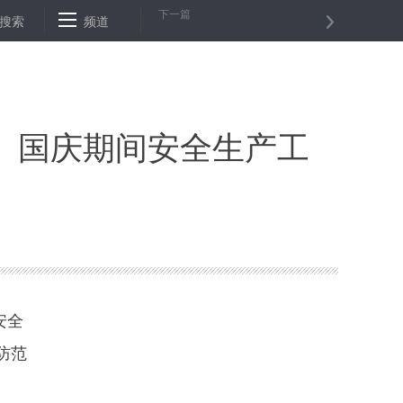
下一篇
务实合作——访中国驻白俄罗斯大使崔启明
搜索
频道
宋涛会见蒙古国副总理
、国庆期间安全生产工
安全
防范