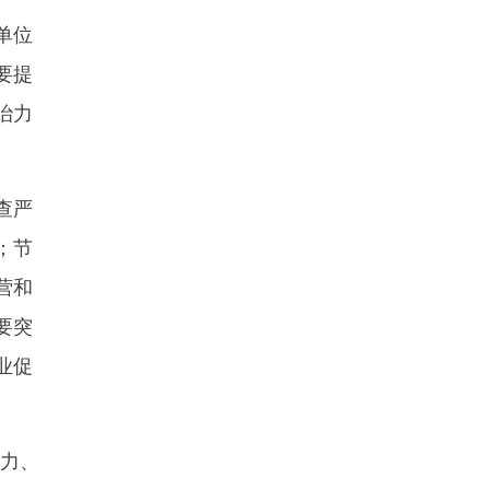
单位
要提
治力
查严
；节
营和
要突
业促
力、