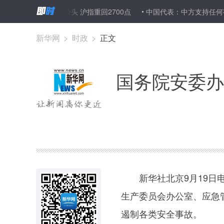
A股延续反弹势头 沪指重回2700点
中国代表：中方支持任何有助于
新华网
>
时政
>
正文
国务院安委办
新华社北京9月19日电
生产委员会办公室、应急
遏制各类安全事故。