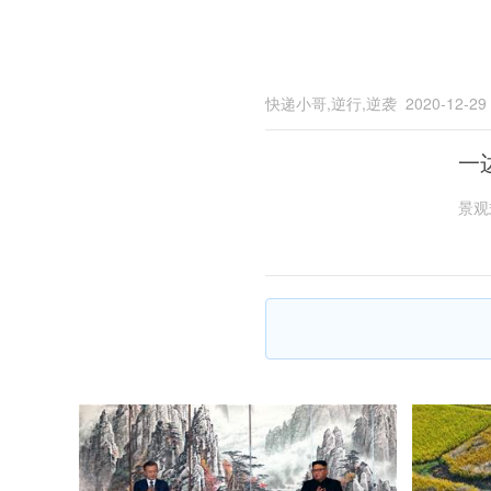
快递小哥,逆行,逆袭
2020-12-29
一
景观