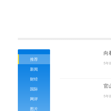
向
推荐
5年
新闻
财经
官
国际
5年
网评
图片