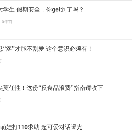
大学生 假期安全，你get到了吗？
5年前
忍“疼”才能不割爱 这个意识必须有！
前
尖莫任性！这份“反食品浪费”指南请收下
前
岁萌娃打110求助 超可爱对话曝光