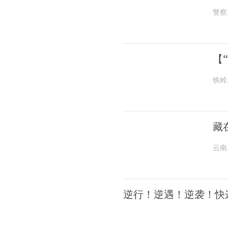
警察
【
铁岭
藏
云南
逆行！逆遇！逆袭！快