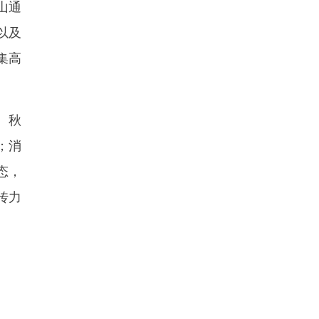
山通
以及
集高
、秋
；消
态，
传力