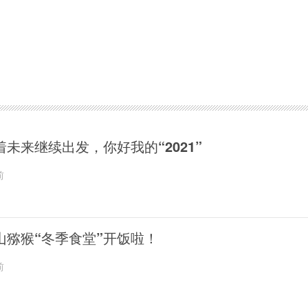
着未来继续出发，你好我的“2021”
前
山猕猴“冬季食堂”开饭啦！
前