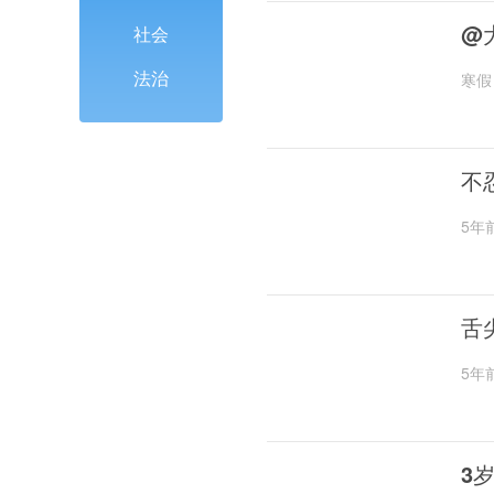
@
社会
法治
寒假
不
5年
舌
5年
3