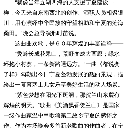
“就像当年五湖四海的人支援宁夏建设一
样，今天来自东南西北的创作、演职人员相聚银
川，用心演绎中华民族的守望相助和宁夏的沧海
桑田。”晚会总导演邢时苗说。
这曲曲欢歌，是６０年辉煌的丰富诠释——
“秃岭长成花果山，荒野变成大画廊；绿水
环抱小村寨，一条新路通远方。”一曲《都说变
了样》勾勒出今日宁夏蓬勃发展的靓丽景观，描
绘出一幕幕塞上儿女乐享美好生活的动人场景。
“紫色梦想在阳光下斑斓，那贺兰山东麓有
辉煌的明天。”歌曲《美酒飘香贺兰山》是国家
一级作曲家温中甲歌颂第二故乡宁夏的感怀之
作。作为本场晚会多首新老歌曲的作曲者，在宁