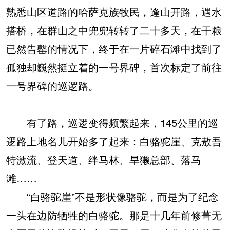
熟悉山区道路的哈萨克族牧民，逢山开路，遇水
搭桥，在群山之中兜兜转转了二十多天，在干粮
已然告罄的情况下，终于在一片碎石滩中找到了
孤独却巍然挺立着的一号界碑，首次标定了前往
一号界碑的巡逻路。
有了路，巡逻变得频繁起来，145公里的巡
逻路上地名儿开始多了起来：白骆驼崖、克敖吾
特激流、登天道、绊马林、旱獭总部、落马
滩……
“白骆驼崖”不是形状像骆驼，而是为了纪念
一头在边防牺牲的白骆驼。那是十几年前修葺无