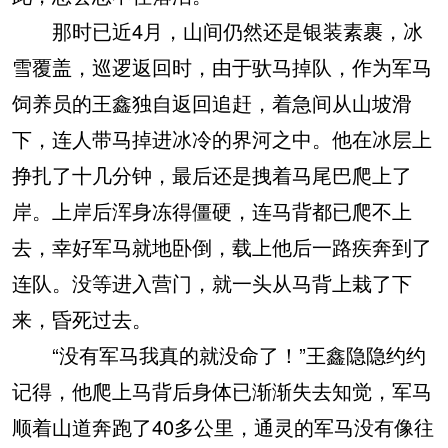
那时已近4月，山间仍然还是银装素裹，冰
雪覆盖，巡逻返回时，由于驮马掉队，作为军马
饲养员的王鑫独自返回追赶，着急间从山坡滑
下，连人带马掉进冰冷的界河之中。他在冰层上
挣扎了十几分钟，最后还是拽着马尾巴爬上了
岸。上岸后浑身冻得僵硬，连马背都已爬不上
去，幸好军马就地卧倒，载上他后一路疾奔到了
连队。没等进入营门，就一头从马背上栽了下
来，昏死过去。
“没有军马我真的就没命了！”王鑫隐隐约约
记得，他爬上马背后身体已渐渐失去知觉，军马
顺着山道奔跑了40多公里，通灵的军马没有像往