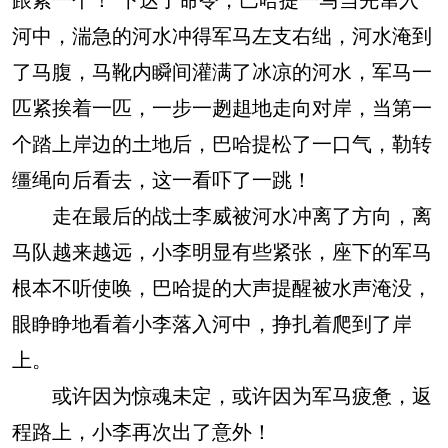
河中，湍急的河水冲得军马左支右绌，河水淹到
了马腹，马靴内瞬间灌满了冰凉的河水，军马一
匹紧挨着一匹，一步一趔趄地走向对岸，当第一
个踏上岸边的土地后，巴哈提松了一口气，勒转
缰绳向后看去，这一看吓了一跳！
走在最后的战士李威被河水冲离了方向，离
马队越来越远，小李明显有些紧张，座下的军马
根本不听使唤，巴哈提的大声提醒被水声淹没，
眼睁睁地看着小李落入河中，挣扎着爬到了岸
上。
或许因为惊魂未定，或许因为军马疲惫，返
程路上，小李再次出了意外！