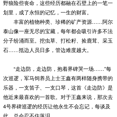
野狼险些丧命，这些经历都融在石壁上的一笔一
划里，成了永恒的记忆，一生的财富。
丰富的植物种类、珍稀的矿产资源……阿尔
泰山像一座无尽的宝藏，每年都会吸引许多不法
分子纷涌而至。挖虫草、打松籽、捡鹿茸、采玉
石……抵边人员日多，管边难度越大。
“走边防，走边防，抱着界碑哭一场……”每
次巡逻，军马饲养员上士王鑫有两样随身携带的
乐器，一支笛子、一支口琴，这首《走边防》是
他近来最喜欢的一首歌。对于王鑫来说，那次去
4号界碑巡逻的经历让他永生不会忘记，每谈及
此，总会忍不住落泪。