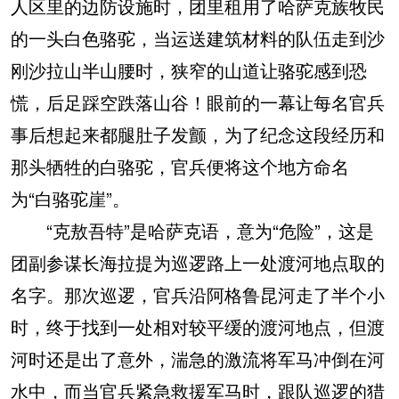
人区里的边防设施时，团里租用了哈萨克族牧民
的一头白色骆驼，当运送建筑材料的队伍走到沙
刚沙拉山半山腰时，狭窄的山道让骆驼感到恐
慌，后足踩空跌落山谷！眼前的一幕让每名官兵
事后想起来都腿肚子发颤，为了纪念这段经历和
那头牺牲的白骆驼，官兵便将这个地方命名
为“白骆驼崖”。
“克敖吾特”是哈萨克语，意为“危险”，这是
团副参谋长海拉提为巡逻路上一处渡河地点取的
名字。那次巡逻，官兵沿阿格鲁昆河走了半个小
时，终于找到一处相对较平缓的渡河地点，但渡
河时还是出了意外，湍急的激流将军马冲倒在河
水中，而当官兵紧急救援军马时，跟队巡逻的猎