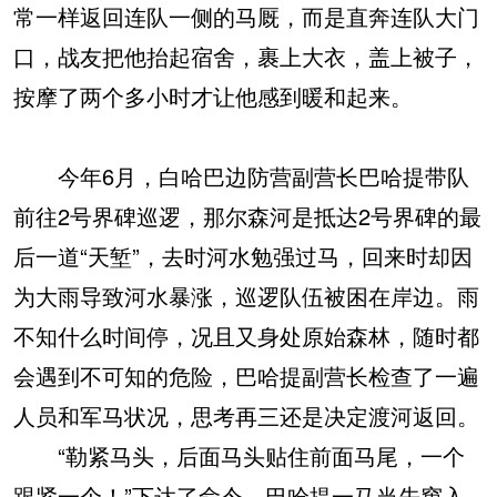
常一样返回连队一侧的马厩，而是直奔连队大门
口，战友把他抬起宿舍，裹上大衣，盖上被子，
按摩了两个多小时才让他感到暖和起来。
今年6月，白哈巴边防营副营长巴哈提带队
前往2号界碑巡逻，那尔森河是抵达2号界碑的最
后一道“天堑”，去时河水勉强过马，回来时却因
为大雨导致河水暴涨，巡逻队伍被困在岸边。雨
不知什么时间停，况且又身处原始森林，随时都
会遇到不可知的危险，巴哈提副营长检查了一遍
人员和军马状况，思考再三还是决定渡河返回。
“勒紧马头，后面马头贴住前面马尾，一个
跟紧一个！”下达了命令，巴哈提一马当先窜入