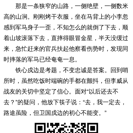
那是一条狭窄的山路，一侧绝壁，一侧数米
高的山涧。刚刚烤干衣服，坐在马背上的小李忽
感到军马身子一歪，不知怎么的就倒了下去，顺
着山坡滚落下去，直摔得眼冒金星，半天没缓过
来，急忙赶来的官兵扶起他察看伤势时，发现同
时摔落的军马已经奄奄一息。
铁心戍边是考题，不变忠诚是答案。回到哨
所时，虽然吃饭时端碗的手都在颤抖，但李威从
战友的关切中坚定了信心。面对“以后还去不
去？”的疑问，他放下筷子说：“去，我一定去，
路途虽险，但卫国戍边的初心不能变。”