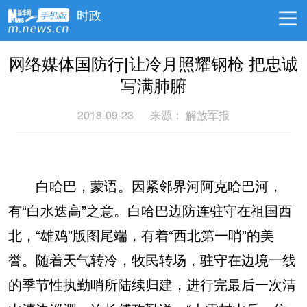
时政
网络媒体国防行|让冷月照耀钢枪 把忠诚
写满肺腑
2018-09-23
来源：
解放军报
白哈巴，蒙语。因紧邻界河阿克哈巴河，
有“白水迭高”之意。白哈巴边防连驻守在祖国西
北，“雄鸡”版图尾端，有着“西北第一哨”的美
誉。随着天气转冷，牧民转场，驻守在边境一线
的季节性执勤哨所陆续归建，进行完最后一次清