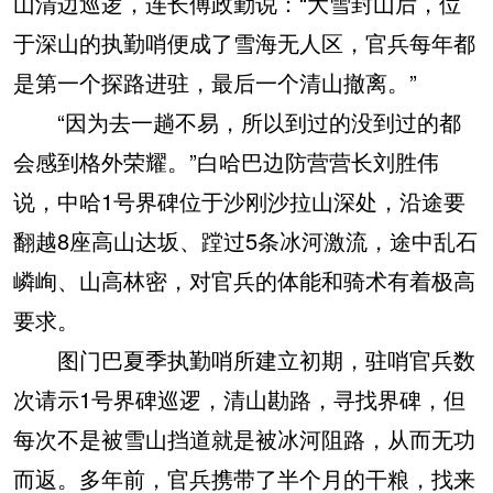
山清边巡逻，连长傅政勤说：“大雪封山后，位
于深山的执勤哨便成了雪海无人区，官兵每年都
是第一个探路进驻，最后一个清山撤离。”
“因为去一趟不易，所以到过的没到过的都
会感到格外荣耀。”白哈巴边防营营长刘胜伟
说，中哈1号界碑位于沙刚沙拉山深处，沿途要
翻越8座高山达坂、蹚过5条冰河激流，途中乱石
嶙峋、山高林密，对官兵的体能和骑术有着极高
要求。
图门巴夏季执勤哨所建立初期，驻哨官兵数
次请示1号界碑巡逻，清山勘路，寻找界碑，但
每次不是被雪山挡道就是被冰河阻路，从而无功
而返。多年前，官兵携带了半个月的干粮，找来