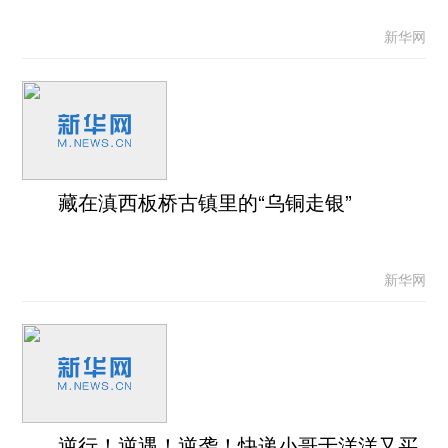
新华网
藏在滇西板桥古镇里的“乌铜走银”
新华网
逆行！逆遇！逆袭！快递小哥于洋洋又买