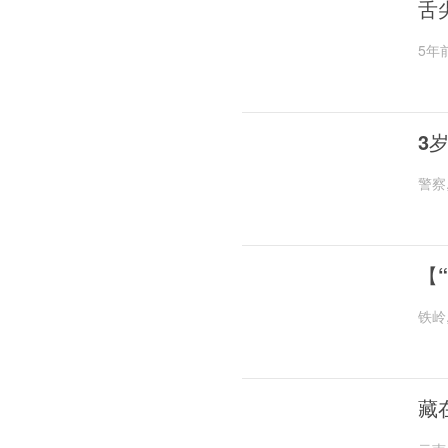
舌
5年
3
警察
【
铁岭
藏