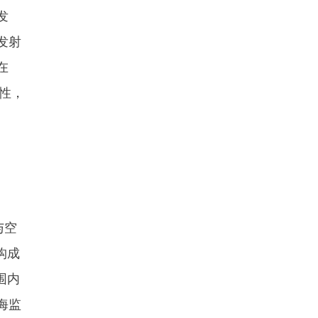
发
发射
在
性，
与空
构成
围内
海监