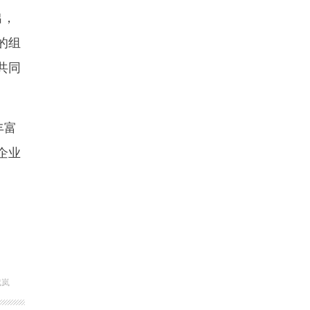
出，
的组
共同
丰富
企业
成岚