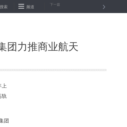
下一篇
仑任中国机械工业集团有限公司总经理
搜索
频道
以次充好、偷梁换柱... 二手
集团力推商业航天
年上
高轨
集团