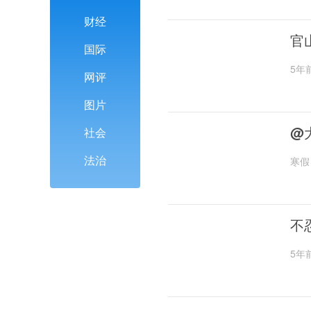
财经
官
国际
5年
网评
图片
@
社会
法治
寒假
不
5年