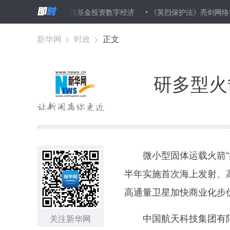
支持私募和创投基金投资数字经济
《英烈保护法》亮剑网络“恶搞” 叶
新华网
>
时政
>
正文
研多型火
微小型固体运载火箭“捷
半年实施首次海上发射、
高通量卫星加快商业化步
中国航天科技集团有限公
关注新华网