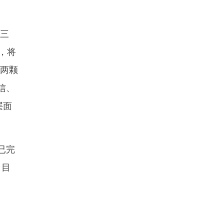
三
星，将
射两颗
信、
层面
已完
。目