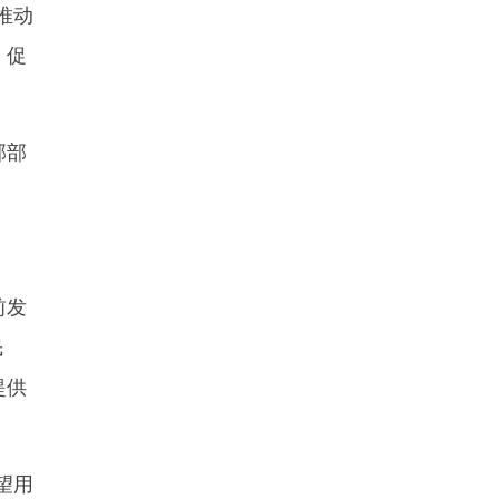
推动
，促
部部
前发
民
提供
望用