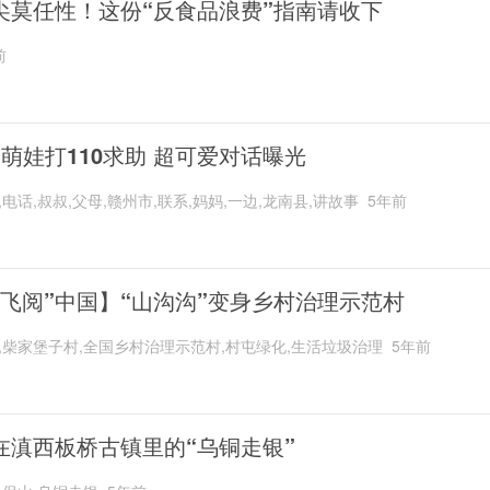
尖莫任性！这份“反食品浪费”指南请收下
前
岁萌娃打110求助 超可爱对话曝光
,电话,叔叔,父母,赣州市,联系,妈妈,一边,龙南县,讲故事
5年前
“飞阅”中国】“山沟沟”变身乡村治理示范村
,柴家堡子村,全国乡村治理示范村,村屯绿化,生活垃圾治理
5年前
在滇西板桥古镇里的“乌铜走银”