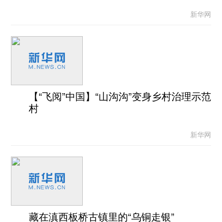
新华网
【“飞阅”中国】“山沟沟”变身乡村治理示范
村
新华网
藏在滇西板桥古镇里的“乌铜走银”