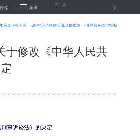
下一篇
数上升到１１人
搜索
频道
预估数据：美国今年第三季度经济增长３．５％
盟官网正式上线
驱走"心灵感冒"远离抑郁焦虑
新红旗H7荣耀登场
关于修改《中华人民共
决定
国刑事诉讼法》的决定