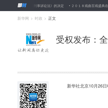
华人民共和国刑事诉讼法》的决定
２０１８戏曲百戏盛典在昆曲之乡
新华网
>
时政
>
正文
受权发布：全
新华社北京10月26日