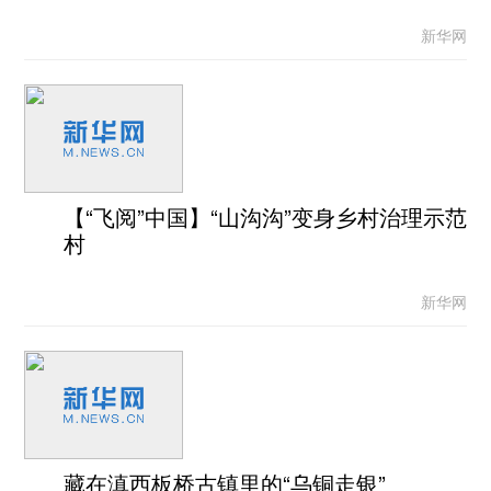
新华网
【“飞阅”中国】“山沟沟”变身乡村治理示范
村
新华网
藏在滇西板桥古镇里的“乌铜走银”