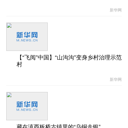
新华网
【“飞阅”中国】“山沟沟”变身乡村治理示范
村
新华网
藏在滇西板桥古镇里的“乌铜走银”