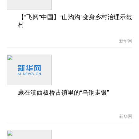
【“飞阅”中国】“山沟沟”变身乡村治理示范
村
新华网
藏在滇西板桥古镇里的“乌铜走银”
新华网