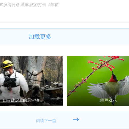
式滨海公路,通车,旅游打卡
5年前
加载更多
山火肆虐后的天堂镇
蜂鸟戏花