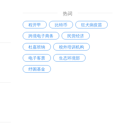
热词
程开甲
比特币
狂犬病疫苗
跨境电子商务
民营经济
杜嘉班纳
校外培训机构
电子客票
生态环境部
纾困基金