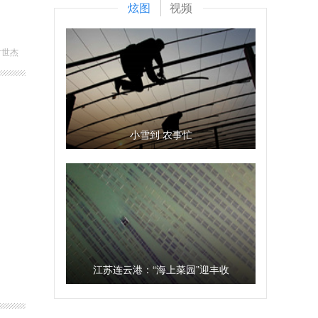
炫图
视频
尹世杰
小雪到 农事忙
江苏连云港：“海上菜园”迎丰收