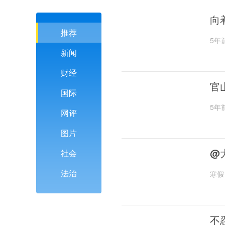
向
推荐
5年
新闻
财经
官
国际
5年
网评
图片
@
社会
法治
寒假
不