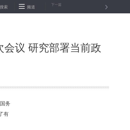
下一篇
—菲律宾各界高度评价习近平主席国事访问成果
搜索
频道
我国将尽快实施跨境电
会议 研究部署当前政
。国务
了有