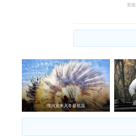
景观
漠河迎来入冬最低温