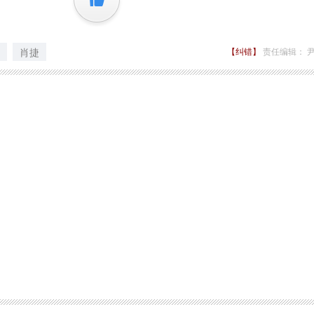
+1
肖捷
【纠错】
责任编辑： 