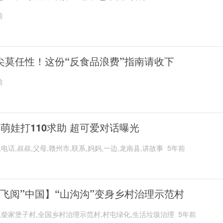
前
尖莫任性！这份“反食品浪费”指南请收下
前
岁萌娃打110求助 超可爱对话曝光
,电话,叔叔,父母,赣州市,联系,妈妈,一边,龙南县,讲故事
5年前
“飞阅”中国】“山沟沟”变身乡村治理示范村
,柴家堡子村,全国乡村治理示范村,村屯绿化,生活垃圾治理
5年前