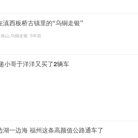
在滇西板桥古镇里的“乌铜走银”
,保山,乌铜走银
5年前
递小哥于洋洋又买了2辆车
边湖一边海 福州这条高颜值公路通车了