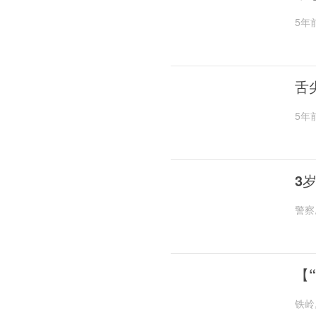
5年
舌
5年
3
警察
【
铁岭