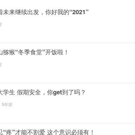
着未来继续出发，你好我的“2021”
前
山猕猴“冬季食堂”开饭啦！
前
大学生 假期安全，你get到了吗？
5年前
忍“疼”才能不割爱 这个意识必须有！