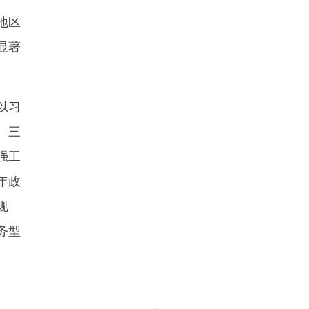
地区
显著
以习
、三
强工
年政
规
务型