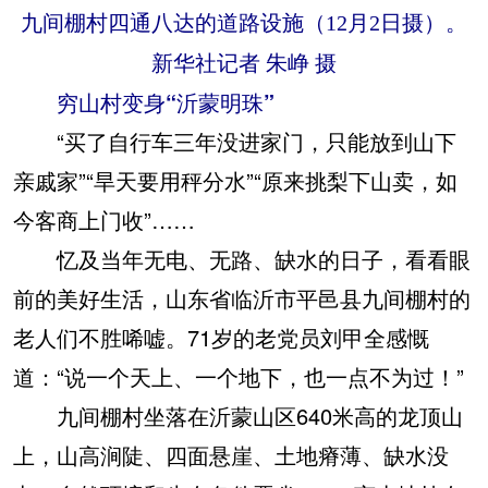
九间棚村四通八达的道路设施（12月2日摄）。
新华社记者 朱峥 摄
穷山村变身“沂蒙明珠”
“买了自行车三年没进家门，只能放到山下
亲戚家”“旱天要用秤分水”“原来挑梨下山卖，如
今客商上门收”……
忆及当年无电、无路、缺水的日子，看看眼
前的美好生活，山东省临沂市平邑县九间棚村的
老人们不胜唏嘘。71岁的老党员刘甲全感慨
道：“说一个天上、一个地下，也一点不为过！”
九间棚村坐落在沂蒙山区640米高的龙顶山
上，山高涧陡、四面悬崖、土地瘠薄、缺水没