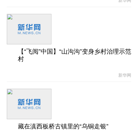
新华网
【“飞阅”中国】“山沟沟”变身乡村治理示范
村
新华网
藏在滇西板桥古镇里的“乌铜走银”