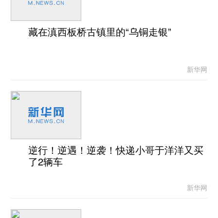
藏在滇西板桥古镇里的“乌铜走银”
新华网
逆行！逆遇！逆袭！快递小哥于洋洋又买
了2辆车
新华网