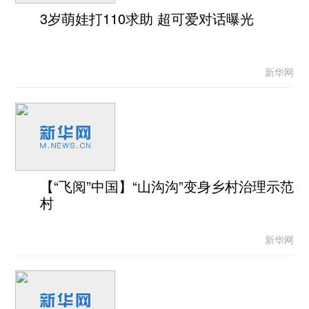
3岁萌娃打110求助 超可爱对话曝光
新华网
【“飞阅”中国】“山沟沟”变身乡村治理示范
村
新华网