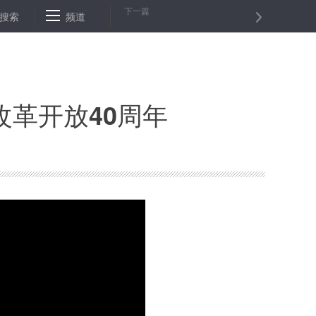
下一篇
大麻的青少年团伙
搜索
频道
京张高铁八达岭隧道顺利贯通
13日中小板指涨1
革开放40周年