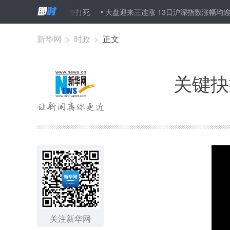
色列军警打死
大盘迎来三连涨 13日沪深指数涨幅均逾1%
教育部
新华网
>
时政
>
正文
关键抉
关注新华网