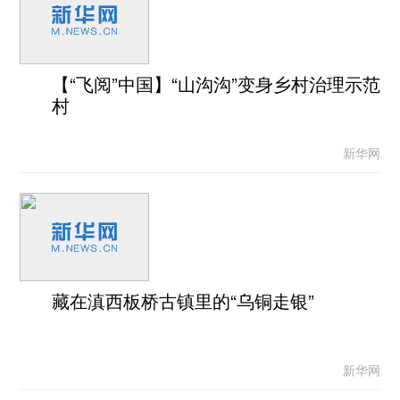
【“飞阅”中国】“山沟沟”变身乡村治理示范
村
新华网
藏在滇西板桥古镇里的“乌铜走银”
新华网