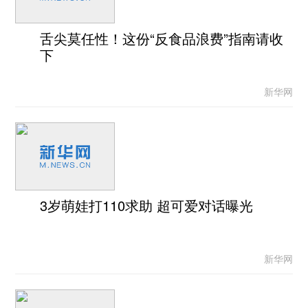
舌尖莫任性！这份“反食品浪费”指南请收
下
新华网
3岁萌娃打110求助 超可爱对话曝光
新华网