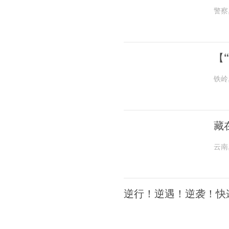
警察
【
铁岭
藏
云南
逆行！逆遇！逆袭！快