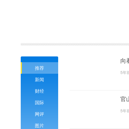
向
推荐
5年
新闻
财经
官
国际
5年
网评
图片