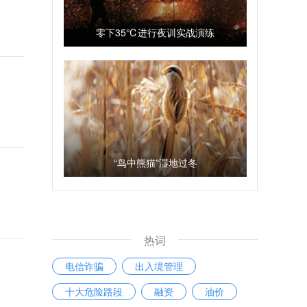
零下35℃进行夜训实战演练
“鸟中熊猫”湿地过冬
热词
电信诈骗
出入境管理
十大危险路段
融资
油价