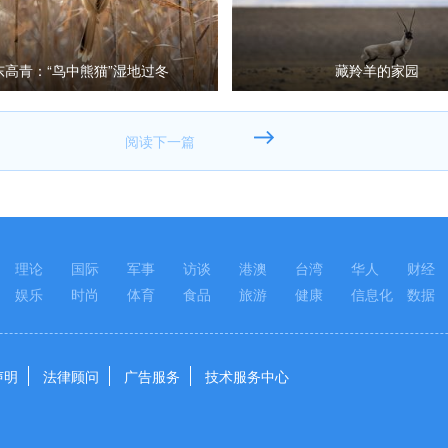
东高青：“鸟中熊猫”湿地过冬
藏羚羊的家园
理论
国际
军事
访谈
港澳
台湾
华人
财经
娱乐
时尚
体育
食品
旅游
健康
信息化
数据
声明
法律顾问
广告服务
技术服务中心