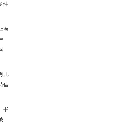
多件
上海
臣、
国
有几
待借
。书
彼