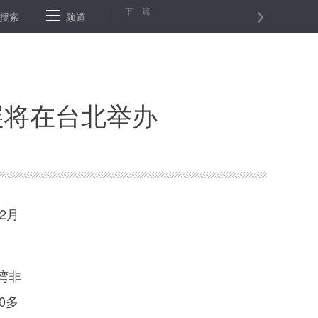
下一篇
”了
搜索
景山公园观德殿计划明年整修 助力北京中轴线申遗
频道
直播课
展将在台北举办
2月
。
湾非
0多