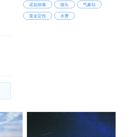
诺如病毒
烟头
气象站
黄金定投
水费