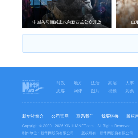
中国兵马俑展正式向新西兰公众开放
山
时政
地方
法治
高层
人事
思客
网评
图片
视频
彩票
新华社简介
公司官网
联系我们
我要链接
版权
Copyright © 2000 -
2026 XINHUANET.com All Rights Reserved.
制作单位：新华网股份有限公司 版权所有：新华网股份有限公司