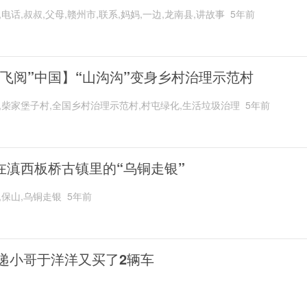
,电话,叔叔,父母,赣州市,联系,妈妈,一边,龙南县,讲故事
5年前
“飞阅”中国】“山沟沟”变身乡村治理示范村
,柴家堡子村,全国乡村治理示范村,村屯绿化,生活垃圾治理
5年前
在滇西板桥古镇里的“乌铜走银”
,保山,乌铜走银
5年前
递小哥于洋洋又买了2辆车