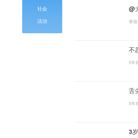
@
社会
法治
寒假
不
5年
舌
5年
3