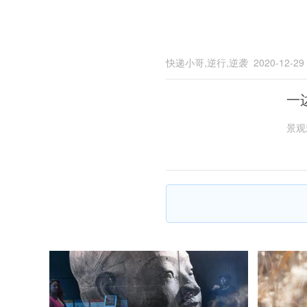
快递小哥,逆行,逆袭
2020-12-29
一
景观