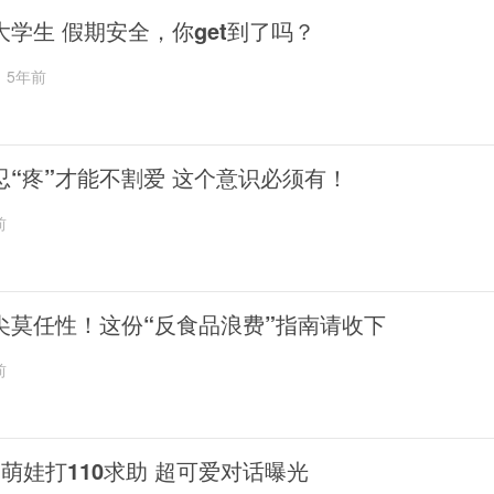
大学生 假期安全，你get到了吗？
5年前
忍“疼”才能不割爱 这个意识必须有！
前
尖莫任性！这份“反食品浪费”指南请收下
前
岁萌娃打110求助 超可爱对话曝光