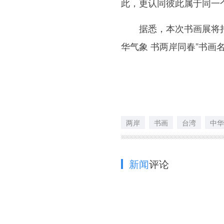
此，更认同彼此属于同一
据悉，本次书画展将持续
华气象 书两岸同春”书画
两岸
书画
台湾
中华
新闻
评论