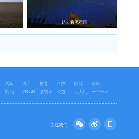
一起去看流星雨
汽车
房产
教育
科技
能源
论坛
舆 情
VR/AR
微视评
公益
无人机
一带一路
关注我们