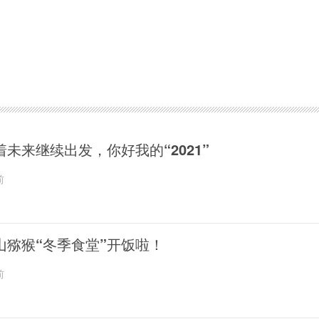
着未来继续出发，你好我的“2021”
前
山猕猴“冬季食堂”开饭啦！
前