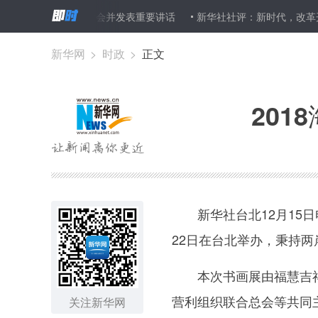
习近平将出席大会并发表重要讲话
新华社社评：新时代，改革开放再出
新华网
>
时政
>
正文
20
新华社台北12月15日电
22日在台北举办，秉持两
本次书画展由福慧吉祥
营利组织联合总会等共同主
关注新华网