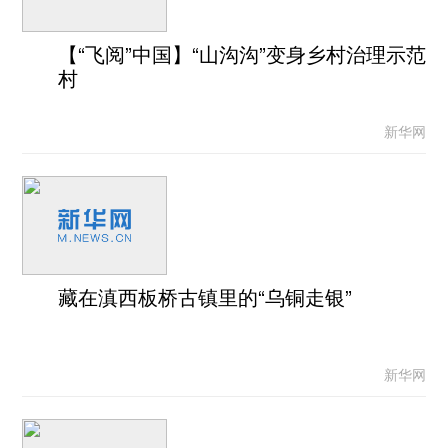
【“飞阅”中国】“山沟沟”变身乡村治理示范
村
新华网
藏在滇西板桥古镇里的“乌铜走银”
新华网