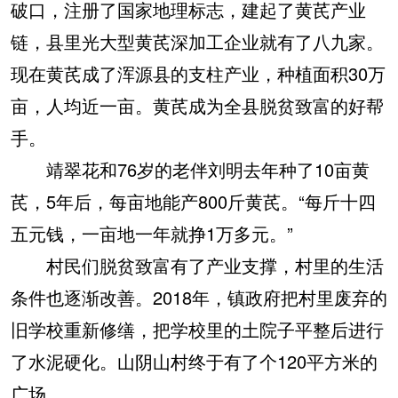
破口，注册了国家地理标志，建起了黄芪产业
链，县里光大型黄芪深加工企业就有了八九家。
现在黄芪成了浑源县的支柱产业，种植面积30万
亩，人均近一亩。黄芪成为全县脱贫致富的好帮
手。
靖翠花和76岁的老伴刘明去年种了10亩黄
芪，5年后，每亩地能产800斤黄芪。“每斤十四
五元钱，一亩地一年就挣1万多元。”
村民们脱贫致富有了产业支撑，村里的生活
条件也逐渐改善。2018年，镇政府把村里废弃的
旧学校重新修缮，把学校里的土院子平整后进行
了水泥硬化。山阴山村终于有了个120平方米的
广场。