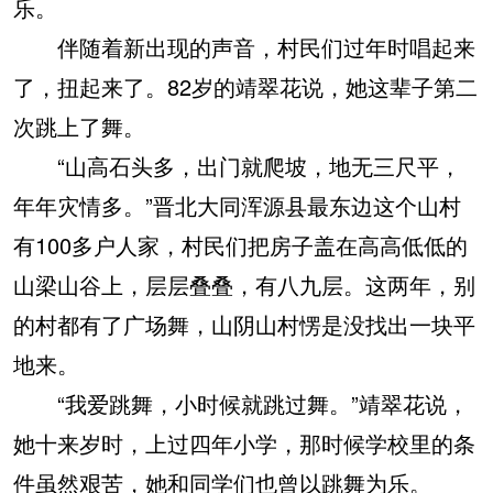
乐。
伴随着新出现的声音，村民们过年时唱起来
了，扭起来了。82岁的靖翠花说，她这辈子第二
次跳上了舞。
“山高石头多，出门就爬坡，地无三尺平，
年年灾情多。”晋北大同浑源县最东边这个山村
有100多户人家，村民们把房子盖在高高低低的
山梁山谷上，层层叠叠，有八九层。这两年，别
的村都有了广场舞，山阴山村愣是没找出一块平
地来。
“我爱跳舞，小时候就跳过舞。”靖翠花说，
她十来岁时，上过四年小学，那时候学校里的条
件虽然艰苦，她和同学们也曾以跳舞为乐。