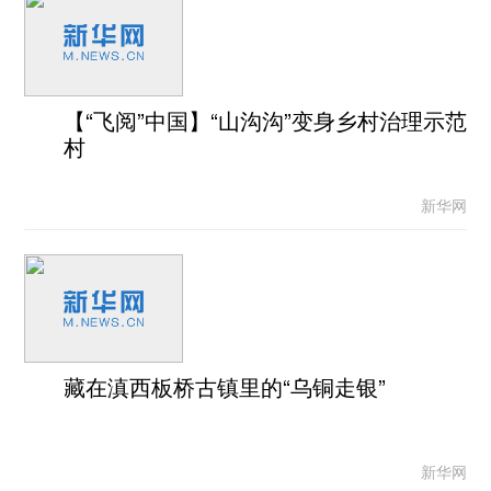
【“飞阅”中国】“山沟沟”变身乡村治理示范
村
新华网
藏在滇西板桥古镇里的“乌铜走银”
新华网