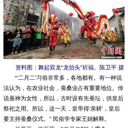
资料图：舞起双龙“龙抬头”祈福。陈卫平 摄
“‘二月二’习俗非常多，各地都有。有一种说
法认为，在农业社会，蚕桑业占有重要地位。传
说蚕神为女性，所以，古时设有先蚕坛，供皇后
祭祀之用。所以，这一天，皇帝得‘亲耕’，皇后
要主持蚕桑仪式。” 民俗学专家王娟解释。