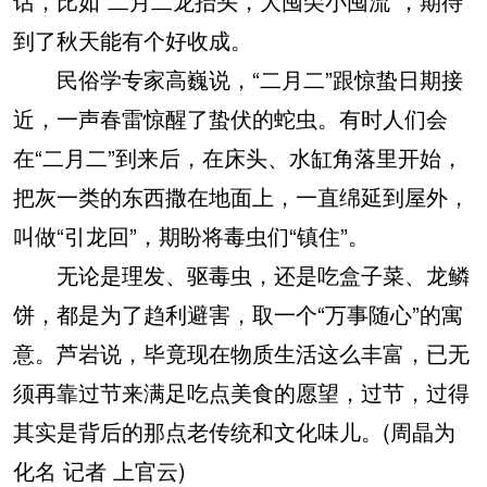
话，比如“二月二龙抬头，大囤尖小囤流”，期待
到了秋天能有个好收成。
民俗学专家高巍说，“二月二”跟惊蛰日期接
近，一声春雷惊醒了蛰伏的蛇虫。有时人们会
在“二月二”到来后，在床头、水缸角落里开始，
把灰一类的东西撒在地面上，一直绵延到屋外，
叫做“引龙回”，期盼将毒虫们“镇住”。
无论是理发、驱毒虫，还是吃盒子菜、龙鳞
饼，都是为了趋利避害，取一个“万事随心”的寓
意。芦岩说，毕竟现在物质生活这么丰富，已无
须再靠过节来满足吃点美食的愿望，过节，过得
其实是背后的那点老传统和文化味儿。(周晶为
化名 记者 上官云)