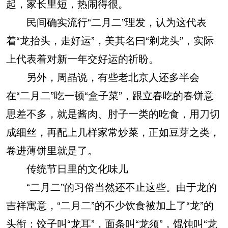
起，家长里短，热闹得很。
民间确实流行“二月二”理发，认为这代表
着“龙抬头，走好运”，美其名曰“剃龙头”，实际
上代表着对新一年交好运的祈盼。
另外，周晶说，有些老北京人还多半会
在“二月二”吃一顿“盒子菜”，跟立春吃的春饼意
思差不多，就是酱肉、肘子一类的吃食，用刀切
成细丝，再配上几样家常炒菜，正如豆芽之类，
卷进薄饼里就是了。
传统节日里的文化味儿
“二月二”的习俗当然还不止这些。由于龙的
吉祥寓意，“二月二”的不少饮食被加上了“龙”的
头衔：饺子叫“龙耳”，面条叫“龙须”，馄饨叫“龙