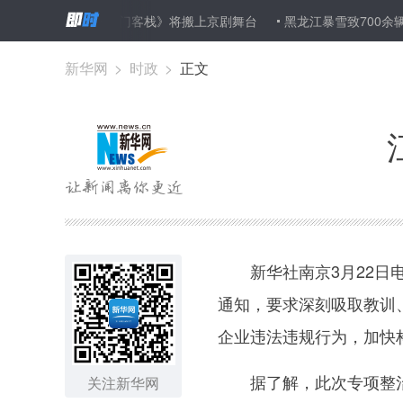
香港电影《新龙门客栈》将搬上京剧舞台
黑龙江暴雪致700余辆
疾医保
新华网
>
时政
>
正文
新华社南京3月22日电（
通知，要求深刻吸取教训
企业违法违规行为，加快
据了解，此次专项整治行
关注新华网