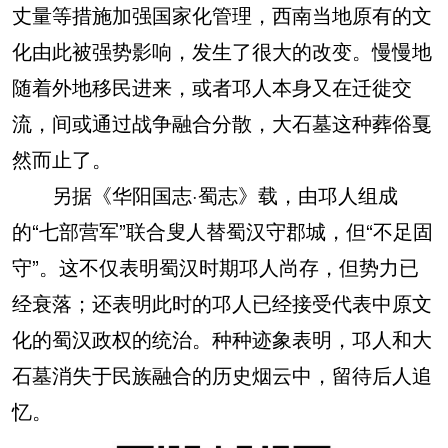
丈量等措施加强国家化管理，西南当地原有的文
化由此被强势影响，发生了很大的改变。慢慢地
随着外地移民进来，或者邛人本身又在迁徙交
流，间或通过战争融合分散，大石墓这种葬俗戛
然而止了。
另据《华阳国志·蜀志》载，由邛人组成
的“七部营军”联合叟人替蜀汉守郡城，但“不足固
守”。这不仅表明蜀汉时期邛人尚存，但势力已
经衰落；还表明此时的邛人已经接受代表中原文
化的蜀汉政权的统治。种种迹象表明，邛人和大
石墓消失于民族融合的历史烟云中，留待后人追
忆。