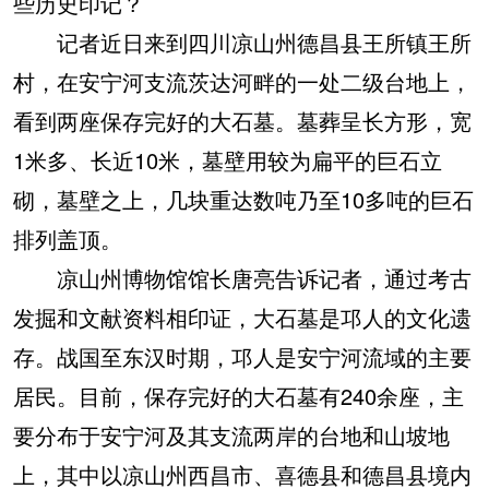
些历史印记？
记者近日来到四川凉山州德昌县王所镇王所
村，在安宁河支流茨达河畔的一处二级台地上，
看到两座保存完好的大石墓。墓葬呈长方形，宽
1米多、长近10米，墓壁用较为扁平的巨石立
砌，墓壁之上，几块重达数吨乃至10多吨的巨石
排列盖顶。
凉山州博物馆馆长唐亮告诉记者，通过考古
发掘和文献资料相印证，大石墓是邛人的文化遗
存。战国至东汉时期，邛人是安宁河流域的主要
居民。目前，保存完好的大石墓有240余座，主
要分布于安宁河及其支流两岸的台地和山坡地
上，其中以凉山州西昌市、喜德县和德昌县境内