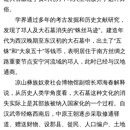
俗。
学界通过多年的考古发掘和历史文献研究，
发现了邛人及大石墓消失的“蛛丝马迹”。建造年
代为西汉晚期至东汉初的大石墓中，出土了“五
铢”和“大泉五十”等钱币，表明居住于南方丝绸之
路重要节点安宁河流域的邛人，此时已经与汉地
通商。
凉山彝族奴隶社会博物馆副馆长邓海春解释
说，从历史人类学角度看，大石墓这种文化的消
失实际上是其部族被纳入国家化的一个过程。自
汉武帝经略西南后，中原王朝逐步采取修通驿
道、赠送财物、设郡县、徙民、人口编户、土地