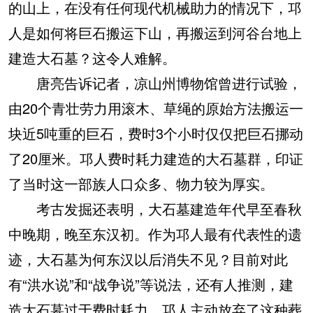
的山上，在没有任何现代机械助力的情况下，邛
人是如何将巨石搬运下山，再搬运到河谷台地上
建造大石墓？这令人难解。
唐亮告诉记者，凉山州博物馆曾进行试验，
由20个青壮劳力用滚木、草绳的原始方法搬运一
块近5吨重的巨石，费时3个小时仅仅把巨石挪动
了20厘米。邛人费时耗力建造的大石墓群，印证
了当时这一部族人口众多、物力较为厚实。
考古发掘还表明，大石墓建造年代早至春秋
中晚期，晚至东汉初。作为邛人最有代表性的遗
迹，大石墓为何东汉以后消失不见？目前对此
有“洪水说”和“战争说”等说法，还有人推测，建
造大石墓过于费时耗力，邛人主动放弃了这种葬