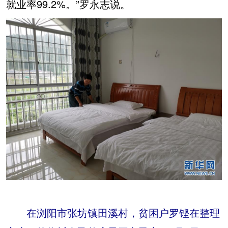
就业率99.2%。”罗永志说。
在浏阳市张坊镇田溪村，贫困户罗铿在整理