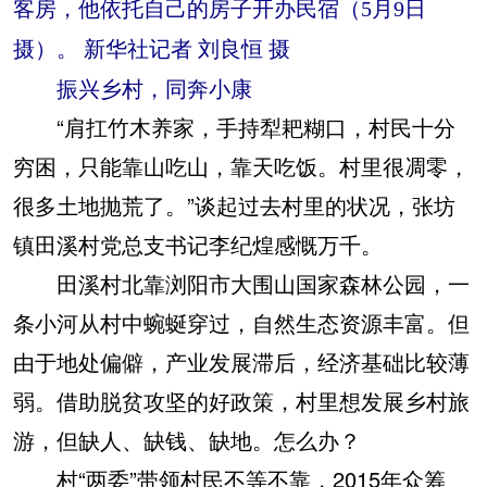
客房，他依托自己的房子开办民宿（5月9日
摄）。 新华社记者 刘良恒 摄
振兴乡村，同奔小康
“肩扛竹木养家，手持犁耙糊口，村民十分
穷困，只能靠山吃山，靠天吃饭。村里很凋零，
很多土地抛荒了。”谈起过去村里的状况，张坊
镇田溪村党总支书记李纪煌感慨万千。
田溪村北靠浏阳市大围山国家森林公园，一
条小河从村中蜿蜒穿过，自然生态资源丰富。但
由于地处偏僻，产业发展滞后，经济基础比较薄
弱。借助脱贫攻坚的好政策，村里想发展乡村旅
游，但缺人、缺钱、缺地。怎么办？
村“两委”带领村民不等不靠，2015年众筹