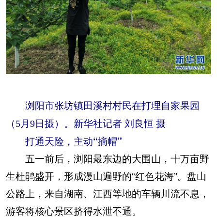
浏阳市张坊镇田溪村村民在打理自家果园
（5月9日摄）。新华社记者 刘良恒 摄
打通天险，主动“摘帽”
五一前后，浏阳最东边的大围山，十万亩野
生杜鹃盛开，形成漫山遍野的“红色花海”。盘山
公路上，来自湖南、江西等地的车辆川流不息，
游客将核心景区挤得水泄不通。