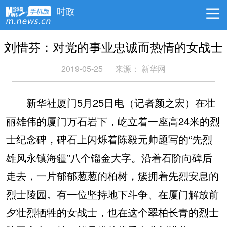
时政
刘惜芬：对党的事业忠诚而热情的女战士
2019-05-25
来源：
新华网
新华社厦门5月25日电（记者颜之宏）在壮
丽雄伟的厦门万石岩下，屹立着一座高24米的烈
士纪念碑，碑石上闪烁着陈毅元帅题写的“先烈
雄风永镇海疆”八个镏金大字。沿着石阶向碑后
走去，一片郁郁葱葱的柏树，簇拥着先烈安息的
烈士陵园。有一位坚持地下斗争、在厦门解放前
夕壮烈牺牲的女战士，也在这个翠柏长青的烈士